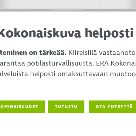
Kokonaiskuva helposti
nteminen on tärkeää.
Kiireisillä vastaanoto
parantaa potilasturvallisuutta. ERA Kokon
alveluista helposti omaksuttavaan muotoo
OMINAISUUDET
TUTUSTU
OTA YHTEYTTÄ