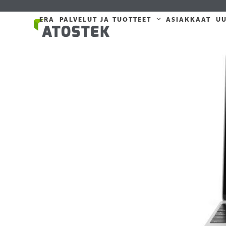
Skip
to
ERA
PALVELUT JA TUOTTEET
ASIAKKAAT
UU
content