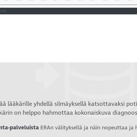
ää lääkärille yhdellä silmäyksellä katsottavaksi po
ääkärin on helppo hahmottaa kokonaiskuva diagnoosei
nta-palveluista
ERAn välityksellä ja näin nopeuttaa ja 