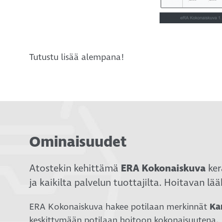
Tutustu lisää alempana!
Ominaisuudet
Atostekin kehittämä
E
RA Kokonaiskuva
ker
ja kaikilta palvelun tuottajilta. Hoitavan l
ERA Kokonaiskuva hakee potilaan merkinnät
Ka
keskittymään potilaan hoitoon kokonaisuutena.