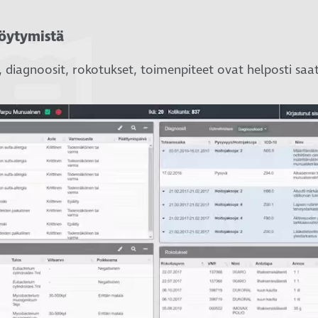
öytymistä
t, diagnoosit, rokotukset, toimenpiteet ovat helposti sa