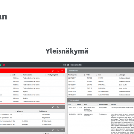
an
Yleisnäkymä