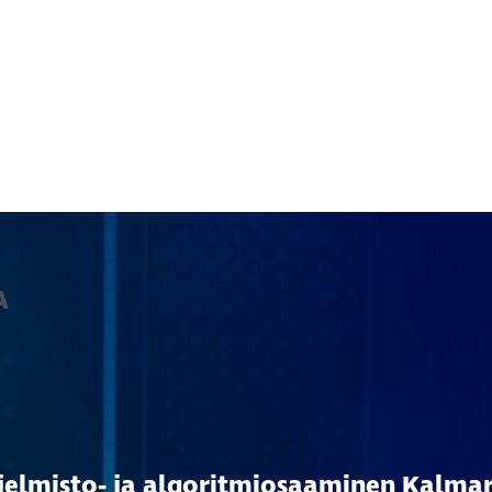
A
jelmisto- ja algoritmiosaaminen Kalmar