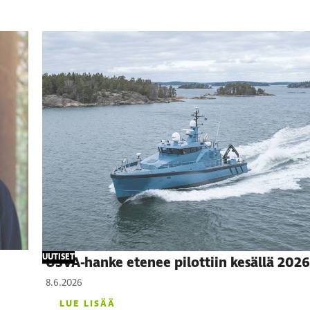
UUTISET
USVA-hanke etenee pilottiin kesällä 2026
8.6.2026
LUE LISÄÄ