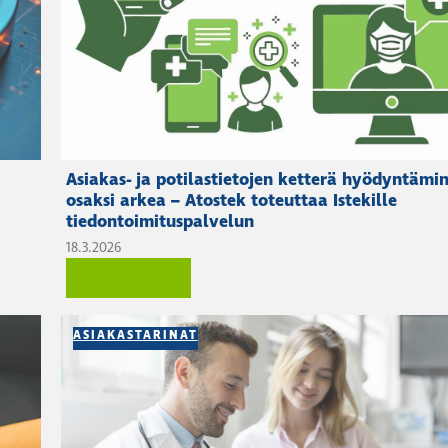
Asiakas- ja potilastietojen ketterä hyödyntämi
osaksi arkea – Atostek toteuttaa Istekille
tiedontoimituspalvelun
18.3.2026
LUE LISÄÄ
ASIAKASTARINAT