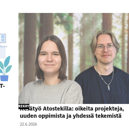
T-
REKRY
Kesätyö Atostekilla: oikeita projekteja,
uuden oppimista ja yhdessä tekemistä
22.6.2026