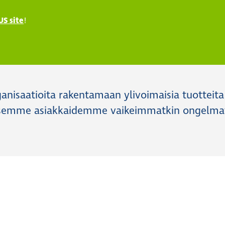
US site
!
ganisaatioita rakentamaan ylivoimaisia tuotteita
tkaisemme asiakkaidemme vaikeimmatkin ongelma