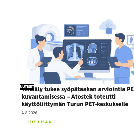
UUTISET
Tekoäly tukee syöpätaakan arviointia PE
kuvantamisessa – Atostek toteutti
käyttöliittymän Turun PET-keskukselle
4.8.2026
LUE LISÄÄ