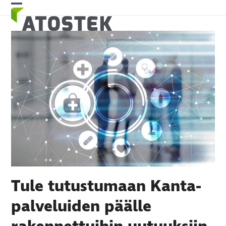
Skip
Open
Close
to
mobile
mobile
content
menu
menu
Tule tutustumaan Kanta-
palveluiden päälle