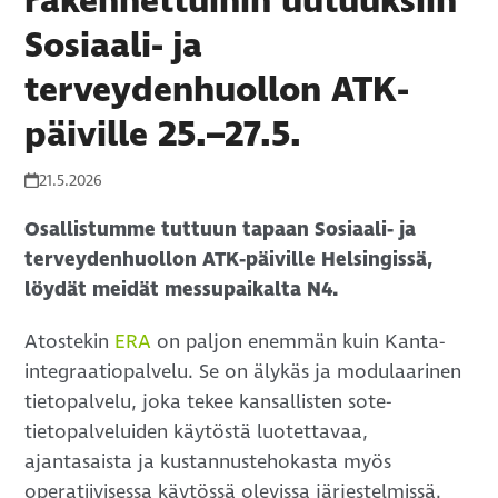
rakennettuihin uutuuksiin
Sosiaali- ja
terveydenhuollon ATK-
päiville 25.–27.5.
21.5.2026
Osallistumme tuttuun tapaan Sosiaali- ja
terveydenhuollon ATK-päiville Helsingissä,
löydät meidät messupaikalta N4.
Atostekin
ERA
on paljon enemmän kuin Kanta-
integraatiopalvelu. Se on älykäs ja modulaarinen
tietopalvelu, joka tekee kansallisten sote-
tietopalveluiden käytöstä luotettavaa,
ajantasaista ja kustannustehokasta myös
operatiivisessa käytössä olevissa järjestelmissä.