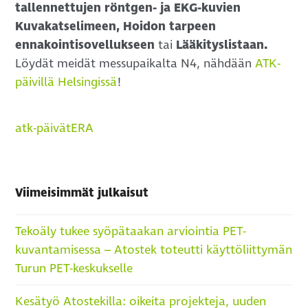
tallennettujen röntgen- ja EKG-kuvien
Kuvakatselimeen, Hoidon tarpeen
ennakointisovellukseen
tai
Lääkityslistaan.
Löydät meidät messupaikalta N4, nähdään
ATK-
päivillä Helsingissä
!
atk-päivät
ERA
Viimeisimmät julkaisut
Tekoäly tukee syöpätaakan arviointia PET-
kuvantamisessa – Atostek toteutti käyttöliittymän
Turun PET-keskukselle
Kesätyö Atostekilla: oikeita projekteja, uuden