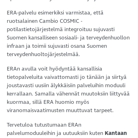
ERA-palvelu esimerkiksi varmistaa, että
ruotsalainen Cambio COSMIC -
potilastietojärjestelmä integroituu sujuvasti
Suomen kansalliseen sosiaali- ja terveydenhuollon
infraan ja toimii sujuvasti osana Suomen
terveydenhuoltojärjestelmää.
ERAn avulla voit hyödyntää kansallisia
tietopalveluita vaivattomasti jo tänään ja siirtyä
joustavasti uusiin älykkäisiin palveluihin moduuli
kerrallaan. Samalla vähennät muutoksiin liittyvää
kuormaa, sillä ERA huomio myös
viranomaisvaatimusten muuttuvat tarpeet.
Tervetuloa tutustumaan ERAn
palvelumoduuleihin ja uutuuksiin kuten
Kantaan