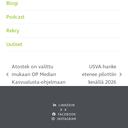
Blogi
Podcast
Rekry
Uutiset
Atostek on valittu
USVA-hanke
mukaan OP Median
etenee pilottiin
previous
next
Kasvualusta-ohjelmaan
kesällä 2026
post:
post:
LINKEDIN
X X
FACEBOOK
INSTAGRAM