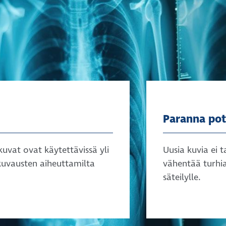
Paranna poti
uvat ovat käytettävissä yli
Uusia kuvia ei 
kuvausten aiheuttamilta
vähentää turhia
säteilylle.