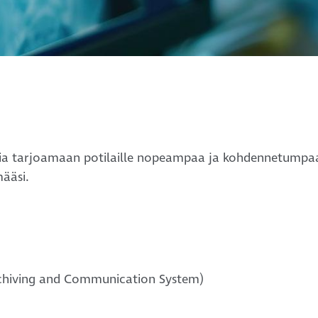
isia tarjoamaan potilaille nopeampaa ja kohdennetumpa
määsi.
 Archiving and Communication System)