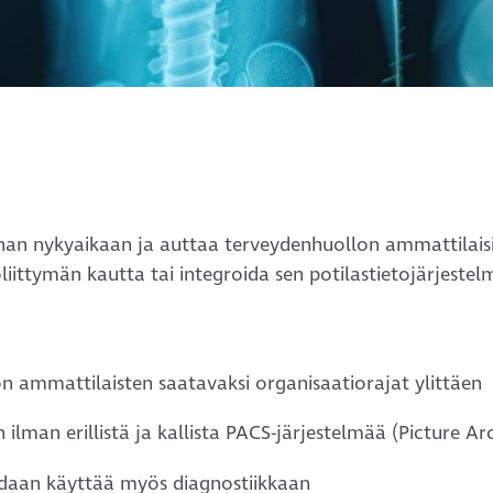
innan nykyaikaan ja auttaa terveydenhuollon ammattila
iittymän kautta tai integroida sen potilastietojärjestel
on ammattilaisten saatavaksi organisaatiorajat ylittäen
ilman erillistä ja kallista PACS-järjestelmää (Picture
voidaan käyttää myös diagnostiikkaan