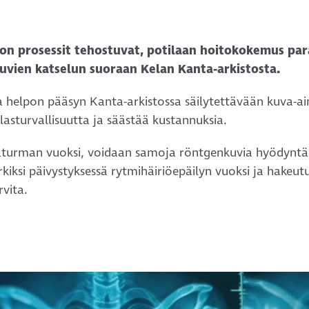
n prosessit tehostuvat, potilaan hoitokokemus para
vien katselun suoraan Kelan Kanta-arkistosta.
 helpon pääsyn Kanta-arkistossa säilytettävään kuva-ai
asturvallisuutta ja säästää kustannuksia.
paturman vuoksi, voidaan samoja röntgenkuvia hyödyntää 
erkiksi päivystyksessä rytmihäiriöepäilyn vuoksi ja hake
rvita.