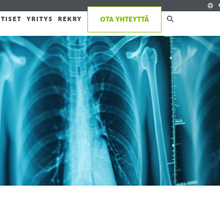
TISET
YRITYS
REKRY
OTA YHTEYTTÄ