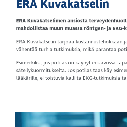
ERA Kuvakatselin
ERA Kuvakatselimen ansiosta terveydenhuollo
mahdollistaa muun muassa röntgen- ja EKG-ku
ERA Kuvakatselin tarjoaa kustannustehokkaan ja
vähentää turhia tutkimuksia, mikä parantaa potil
Esimerkiksi, jos potilas on käynyt ensiavussa ta
säteilykuormitukselta. Jos potilas taas käy esim
lääkärille, ei toistuvia kalliita EKG-tutkimuksia ta