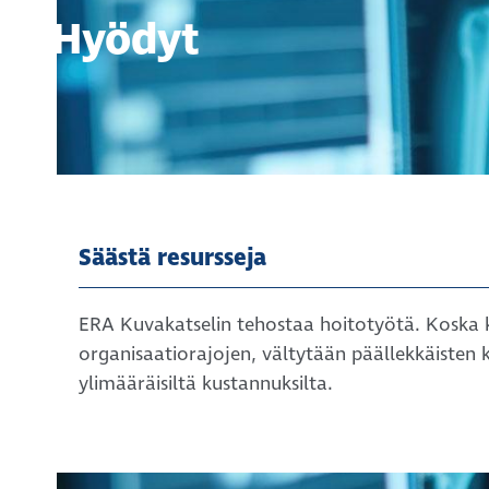
Hyödyt
Säästä resursseja
ERA Kuvakatselin tehostaa hoitotyötä. Koska k
organisaatiorajojen, vältytään päällekkäisten 
ylimääräisiltä kustannuksilta.