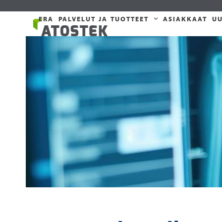
Skip
to
ERA
PALVELUT JA TUOTTEET
ASIAKKAAT
UU
content