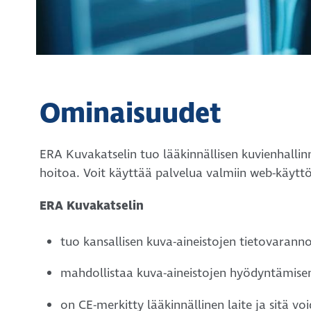
Ominaisuudet
ERA Kuvakatselin tuo lääkinnällisen kuvienhall
hoitoa. Voit käyttää palvelua valmiin web-käyttöl
ERA Kuvakatselin
tuo kansallisen kuva-aineistojen tietovarann
mahdollistaa kuva-aineistojen hyödyntämisen 
on CE-merkitty lääkinnällinen laite ja sitä 