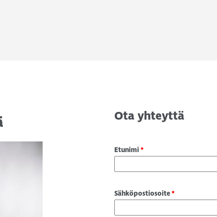
Ota yhteyttä
ä
Etunimi
*
Sähköpostiosoite
*