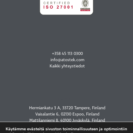
OTA YHTEYTTÄ
+358 45 113 0300
info@atostek.com
Kaikki yhteystiedot
TOIMIPISTEET
Hermiankatu 3 A, 33720 Tampere, Finland
Vaisalantie 6, 02130 Espoo, Finland
Mattilanniemi 8, 40100 Jyväskylä, Finland
2450 Holcombe Blvd, Houston, TX 77021, USA
Käytämme evästeitä sivuston toiminnallisuuteen ja optimointiin