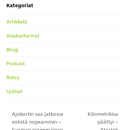
Kategoriat
Artikkelit
Asiakastarinat
Blogi
Podcast
Rekry
Uutiset
Ajokortin saa jatkossa
Kilometrikisa
entistä nopeammin –
päättyi –
Suomen ensimmäinen
Atostek