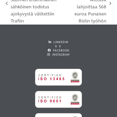
previous
next
sähköinen todistus
lahjoittaa 568
post:
post:
ajokyvystä välitettiin
euroa Punaisen
Trafiin
Ristin työhön
LINKEDIN
X X
FACEBOOK
INSTAGRAM