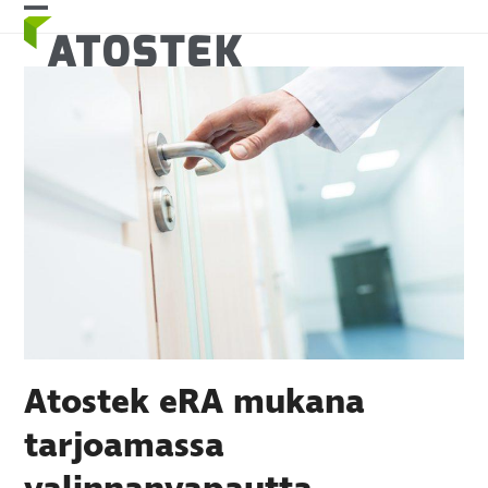
Skip
Open
Close
to
mobile
mobile
content
menu
menu
Atostek eRA mukana
tarjoamassa