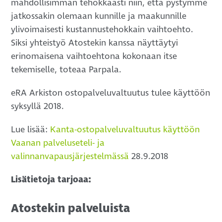
mahdollisimman tehokkaasti niin, että pystymme
jatkossakin olemaan kunnille ja maakunnille
ylivoimaisesti kustannustehokkain vaihtoehto.
Siksi yhteistyö Atostekin kanssa näyttäytyi
erinomaisena vaihtoehtona kokonaan itse
tekemiselle, toteaa Parpala.
eRA Arkiston ostopalveluvaltuutus tulee käyttöön
syksyllä 2018.
Lue lisää:
Kanta-ostopalveluvaltuutus käyttöön
Vaanan palveluseteli- ja
valinnanvapausjärjestelmässä
28.9.2018
Lisätietoja tarjoaa:
Atostekin palveluista