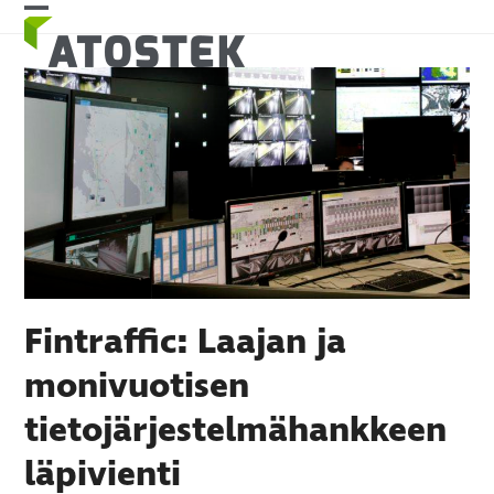
Skip
Open
Close
to
mobile
mobile
content
menu
menu
Fintraffic: Laajan ja
monivuotisen
tietojärjestelmähankkeen
läpivienti