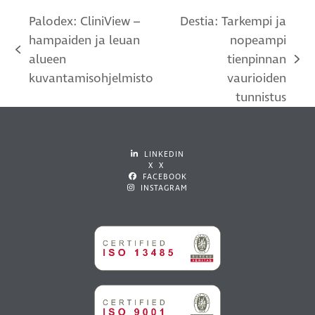
Palodex: CliniView –
Destia: Tarkempi ja
hampaiden ja leuan
nopeampi
previous
alueen
tienpinnan
next
post:
kuvantamisohjelmisto
vaurioiden
post:
tunnistus
LINKEDIN
X X
FACEBOOK
INSTAGRAM