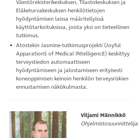
Väestörekisterikeskuksen, Tilastokeskuksen ja
Eläketurvakeskuksen henkilötietojen
hyödyntämisen laissa määritellyissä
käyttötarkoituksissa, joista yksi on tieteellinen
tutkimus.
Atostekin Jasmine-tutkimusprojekti (Joyful
ApparationS of Medical INtelligencE) keskittyy
terveystiedon automaattiseen
hyödyntämiseen ja jalostamiseen erityisesti
koneoppimisen keinoin henkilön terveysriskien
ennustamisen näkökulmasta.
Viljami Männikkö
Ohjelmistosuunnittelija