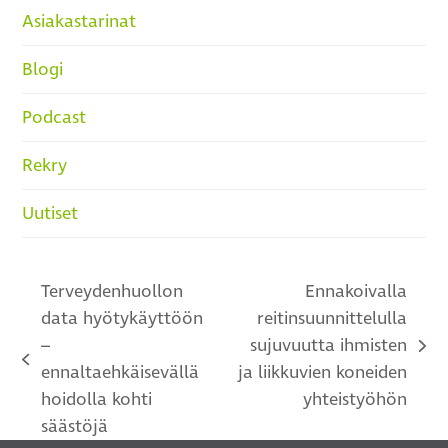
Asiakastarinat
Blogi
Podcast
Rekry
Uutiset
Terveydenhuollon
Ennakoivalla
data hyötykäyttöön
reitinsuunnittelulla
–
sujuvuutta ihmisten
next
previous
ennaltaehkäisevällä
ja liikkuvien koneiden
post:
post:
hoidolla kohti
yhteistyöhön
säästöjä