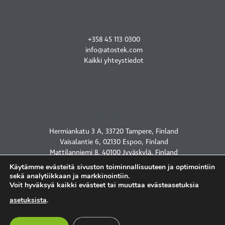
OTA YHTEYTTÄ
+358 45 113 0300
info@atostek.com
Kaikki yhteystiedot
TOIMIPISTEET
Hermiankatu 3 A, 33720 Tampere, Finland
Vaisalantie 6, 02130 Espoo, Finland
Mattilanniemi 8, 40100 Jyväskylä, Finland
2450 Holcombe Blvd, Houston, TX 77021, USA
Käytämme evästeitä sivuston toiminnallisuuteen ja optimointiin
sekä analytiikkaan ja markkinointiin.
Voit hyväksyä kaikki evästeet tai muuttaa evästeasetuksia
asetuksista
.
TIETOSUOJASELOSTE