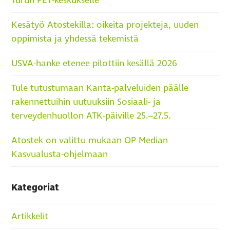
Turun PET-keskukselle
Kesätyö Atostekilla: oikeita projekteja, uuden
oppimista ja yhdessä tekemistä
USVA-hanke etenee pilottiin kesällä 2026
Tule tutustumaan Kanta-palveluiden päälle
rakennettuihin uutuuksiin Sosiaali- ja
terveydenhuollon ATK-päiville 25.–27.5.
Atostek on valittu mukaan OP Median
Kasvualusta-ohjelmaan
Kategoriat
Artikkelit