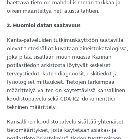
haettava tieto on mahdollisimman tarkkaa ja
oikein määriteltyä heti alusta lähtien.
2. Huomioi datan saatavuus
Kanta-palveluiden tutkimuskäyttöön saatavilla
olevat tietosisällöt kuvataan aineistokatalogissa,
joka pitää sisällään muun muassa Kannan
potilastiedon arkistosta löytyvät keskeiset
terveystiedot, kuten diagnoosit, riskitiedot ja
fysiologiset mittaukset. Tietojen tarkempaa
määrittelyä varten on käytettävissä kansallinen
koodistopalvelu sekä CDA R2 -dokumenttien
tekninen määrittely.
Kansallinen koodistopalvelu sisältää yhtenäiset
tietomääritykset, joita käytetään asiakas- ja
potilastietojärjestelmissä tiedon tuottamiseen