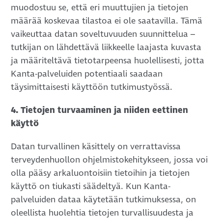
muodostuu se, että eri muuttujien ja tietojen
määrää koskevaa tilastoa ei ole saatavilla. Tämä
vaikeuttaa datan soveltuvuuden suunnittelua –
tutkijan on lähdettävä liikkeelle laajasta kuvasta
ja määriteltävä tietotarpeensa huolellisesti, jotta
Kanta-palveluiden potentiaali saadaan
täysimittaisesti käyttöön tutkimustyössä.
4. Tietojen turvaaminen ja niiden eettinen
käyttö
Datan turvallinen käsittely on verrattavissa
terveydenhuollon ohjelmistokehitykseen, jossa voi
olla pääsy arkaluontoisiin tietoihin ja tietojen
käyttö on tiukasti säädeltyä. Kun Kanta-
palveluiden dataa käytetään tutkimuksessa, on
oleellista huolehtia tietojen turvallisuudesta ja