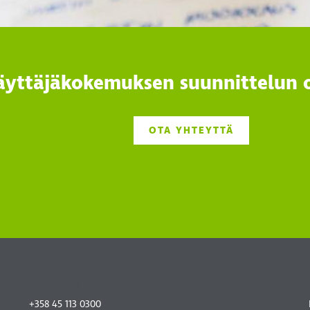
käyttäjäkokemuksen suunnittelun
OTA YHTEYTTÄ
OTA YHTEYTTÄ
+358 45 113 0300