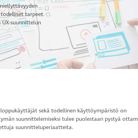
miellyttävyyden
 todelliset tarpeet
 UX-suunnittelun
a loppukäyttäjät sekä todellinen käyttöympäristö on
ttymän suunnittelemiseksi tulee puolestaan pystyä otta
tuja suunnitteluperiaatteita.