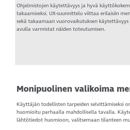
Ohjelmistojen käytettävyys ja hyvä käyttökoke
takaamiseksi. UX-suunnittelu viittaa erilaisiin me
sekä takaamaan vuorovaikutuksen käytettävyys j
avulla varmistat näiden toteutumisen.
Monipuolinen valikoima me
Käyttäjän todellisten tarpeiden selvittämiseksi 
huomioitu parhaalla mahdollisella tavalla. Käy
lähtötiedot huomioon, valitsemaan tilanteen mu