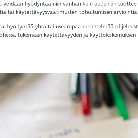
elmiä voidaan hyödyntää niin vanhan kuin uudenkin tuotte
a tai käytettävyysvaatimusten toteutumisen arviointia
in tai hyödyntää yhtä tai useampaa menetelmää ohjelmis
in ohessa tukemaan käytettävyyden ja käyttökokemuksen