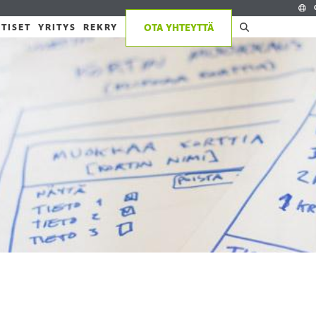
TISET
YRITYS
REKRY
OTA YHTEYTTÄ