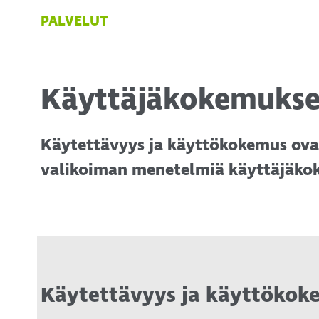
PALVELUT
Käyttäjäkokemukse
Käytettävyys ja käyttökokemus ovat
valikoiman menetelmiä käyttäjäkoke
Käytettävyys ja käyttökoke