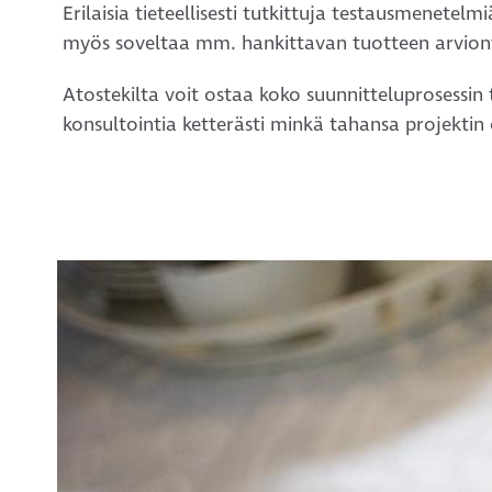
Erilaisia tieteellisesti tutkittuja testausmenet
myös soveltaa mm. hankittavan tuotteen arvionti
Atostekilta voit ostaa koko suunnitteluprosess
konsultointia ketterästi minkä tahansa projekt