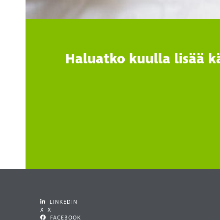
Haluatko kuulla lisää 
LINKEDIN
X X
FACEBOOK