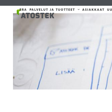
Skip
to
ERA
PALVELUT JA TUOTTEET
ASIAKKAAT
UU
content