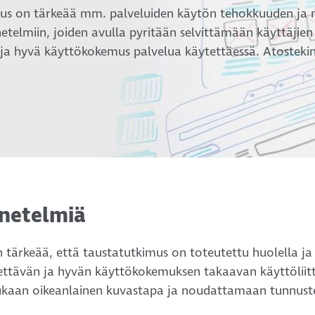
mus on tärkeää mm. palveluiden käytön tehokkuuden ja 
netelmiin, joiden avulla pyritään selvittämään käyttäjien
a hyvä käyttökokemus palvelua käytettäessä. Atostekin
netelmiä
on tärkeää, että taustatutkimus on toteutettu huolella j
tettävän ja hyvän käyttökokemuksen takaavan käyttölii
kaan oikeanlainen kuvastapa ja noudattamaan tunnustet