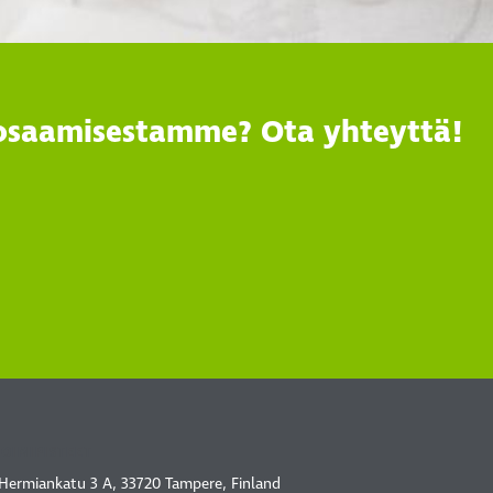
 osaamisestamme? Ota yhteyttä!
TOIMIPISTEET
Hermiankatu 3 A, 33720 Tampere, Finland