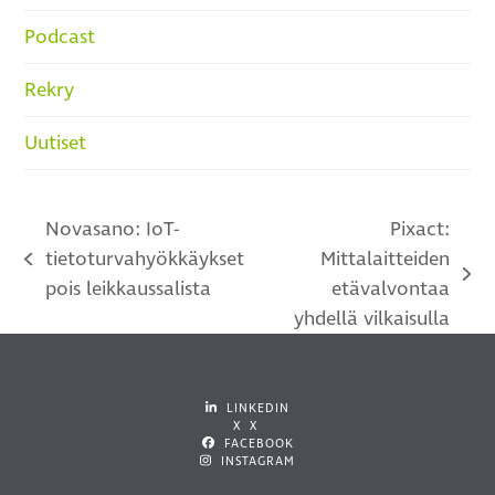
Podcast
Rekry
Uutiset
Novasano: IoT-
Pixact:
tietoturvahyökkäykset
Mittalaitteiden
previous
next
pois leikkaussalista
etävalvontaa
post:
post:
yhdellä vilkaisulla
LINKEDIN
X X
FACEBOOK
INSTAGRAM