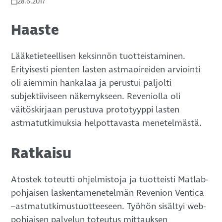
28.6.2017
Haaste
Lääketieteellisen keksinnön tuotteistaminen.
Erityisesti pienten lasten astmaoireiden arviointi
oli aiemmin hankalaa ja perustui paljolti
subjektiiviseen näkemykseen. Reveniolla oli
väitöskirjaan perustuva prototyyppi lasten
astmatutkimuksia helpottavasta menetelmästä.
Ratkaisu
Atostek toteutti ohjelmistoja ja tuotteisti Matlab-
pohjaisen laskentamenetelmän Revenion Ventica
–astmatutkimustuotteeseen. Työhön sisältyi web-
pohjaisen palvelun toteutus mittauksen