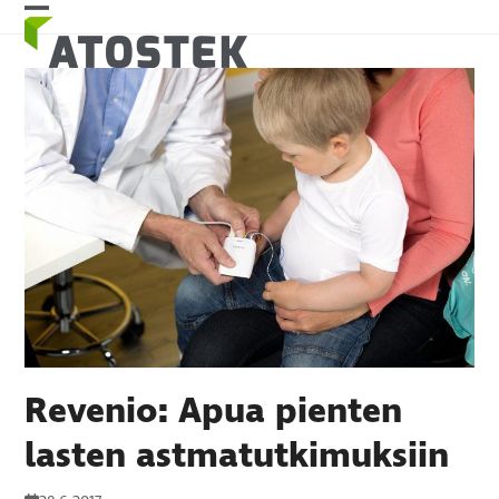
Skip
Open
Close
to
mobile
mobile
content
menu
menu
Revenio: Apua pienten
lasten astmatutkimuksiin