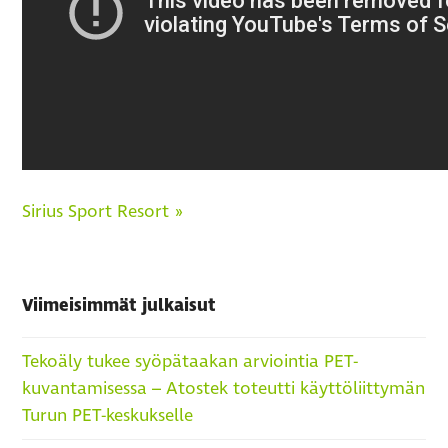
Sirius Sport Resort »
Viimeisimmät julkaisut
Tekoäly tukee syöpätaakan arviointia PET-
kuvantamisessa – Atostek toteutti käyttöliittymän
Turun PET-keskukselle