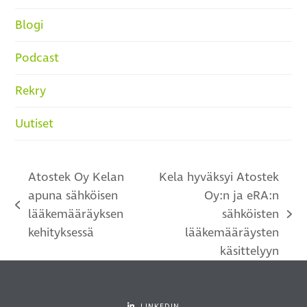
Blogi
Podcast
Rekry
Uutiset
Atostek Oy Kelan
Kela hyväksyi Atostek
apuna sähköisen
Oy:n ja eRA:n
previous
lääkemääräyksen
sähköisten
next
post:
kehityksessä
lääkemääräysten
post:
käsittelyyn
LINKEDIN