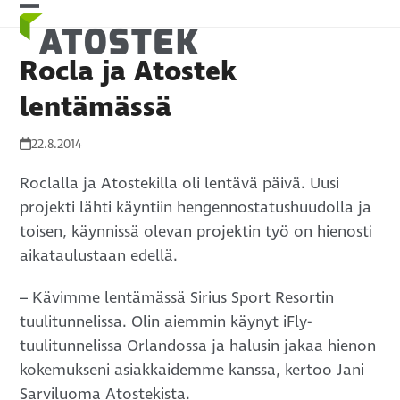
Skip
Open
Close
to
mobile
mobile
content
Rocla ja Atostek
menu
menu
lentämässä
22.8.2014
Roclalla ja Atostekilla oli lentävä päivä. Uusi
projekti lähti käyntiin hengennostatushuudolla ja
toisen, käynnissä olevan projektin työ on hienosti
aikataulustaan edellä.
– Kävimme lentämässä Sirius Sport Resortin
tuulitunnelissa. Olin aiemmin käynyt iFly-
tuulitunnelissa Orlandossa ja halusin jakaa hienon
kokemukseni asiakkaidemme kanssa, kertoo Jani
Sarviluoma Atostekista.