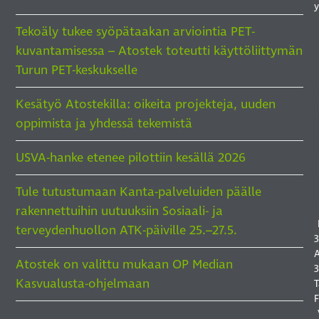
y
Tekoäly tukee syöpätaakan arviointia PET-
kuvantamisessa – Atostek toteutti käyttöliittymän
Turun PET-keskukselle
Kesätyö Atostekilla: oikeita projekteja, uuden
I
oppimista ja yhdessä tekemistä
I
I
USVA-hanke etenee pilottiin kesällä 2026
S
Tule tutustumaan Kanta-palveluiden päälle
rakennettuihin uutuuksiin Sosiaali- ja
terveydenhuollon ATK-päiville 25.–27.5.
3
A
Atostek on valittu mukaan OP Median
3
Kasvualusta-ohjelmaan
T
F