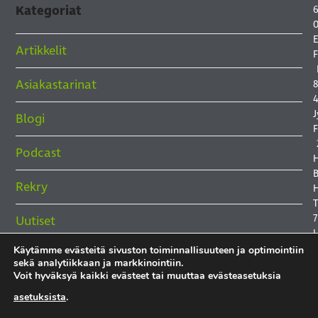
Kategoriat
6
0
E
Artikkelit
F
Asiakastarinat
8
4
J
Blogi
F
Podcast
B
Rekry
H
7
Uutiset
Käytämme evästeitä sivuston toiminnallisuuteen ja optimointiin
sekä analytiikkaan ja markkinointiin.
Voit hyväksyä kaikki evästeet tai muuttaa evästeasetuksia
asetuksista
.
T