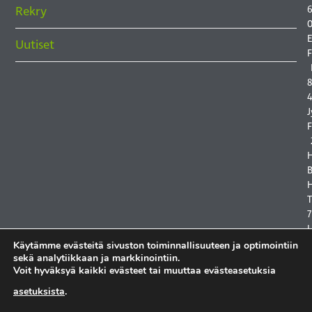
6
Rekry
0
E
Uutiset
F
8
4
J
F
B
H
7
Käytämme evästeitä sivuston toiminnallisuuteen ja optimointiin
sekä analytiikkaan ja markkinointiin.
Voit hyväksyä kaikki evästeet tai muuttaa evästeasetuksia
asetuksista
.
T