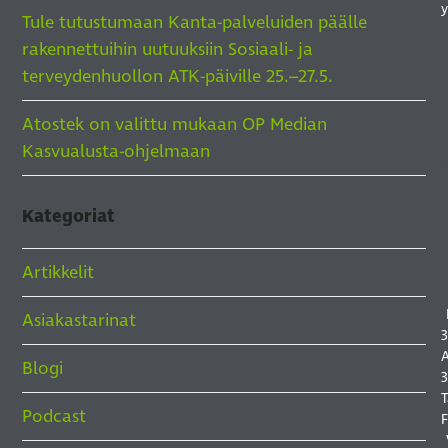
y
Tule tutustumaan Kanta-palveluiden päälle
rakennettuihin uutuuksiin Sosiaali- ja
terveydenhuollon ATK-päiville 25.–27.5.
Atostek on valittu mukaan OP Median
Kasvualusta-ohjelmaan
I
I
I
Kategoriat
S
Artikkelit
Asiakastarinat
3
A
Blogi
3
T
Podcast
F