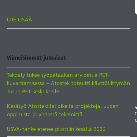
julkaistaan noin joka toinen viikko. Kuuntele uusin
episodi alla:
LUE LISÄÄ
Viimeisimmät julkaisut
Tekoäly tukee syöpätaakan arviointia PET-
kuvantamisessa – Atostek toteutti käyttöliittymän
Turun PET-keskukselle
Kesätyö Atostekilla: oikeita projekteja, uuden
oppimista ja yhdessä tekemistä
1
USVA-hanke etenee pilottiin kesällä 2026