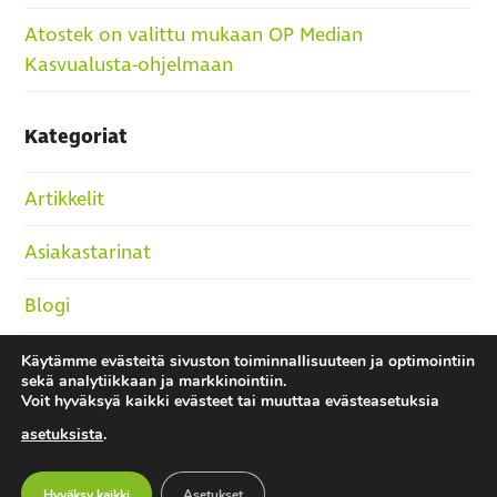
Atostek on valittu mukaan OP Median
Kasvualusta-ohjelmaan
Kategoriat
Artikkelit
Asiakastarinat
Blogi
Podcast
Käytämme evästeitä sivuston toiminnallisuuteen ja optimointiin
sekä analytiikkaan ja markkinointiin.
Voit hyväksyä kaikki evästeet tai muuttaa evästeasetuksia
Rekry
asetuksista
.
Uutiset
Hyväksy kaikki
Asetukset