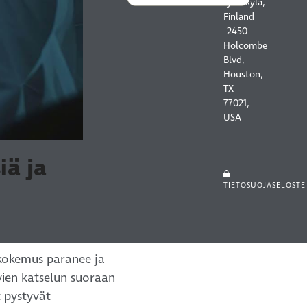
Jyväskylä,
Finland
2450
Holcombe
Blvd,
Houston,
TX
77021,
USA
iä ja
TIETOSUOJASELOSTE
okokemus paranee ja
ien katselun suoraan
 pystyvät