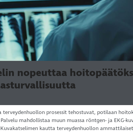
lin nopeuttaa hoitopäätöks
asturvallisuutta
 terveydenhuollon prosessit tehostuvat, potilaan hoit
 Palvelu mahdollistaa muun muassa röntgen- ja EKG-kuv
 Kuvakatselimen kautta terveydenhuollon ammattilaiset