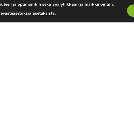
uteen ja optimointiin sekä analytiikkaan ja markkinointiin.
a evästeasetuksia
asetuksista
.