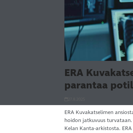
ERA Kuvakatse
parantaa potil
27.8.2025
ERA Kuvakatselimen ansiosta
hoidon jatkuvuus turvataan.
Kelan Kanta-arkistosta. ERA