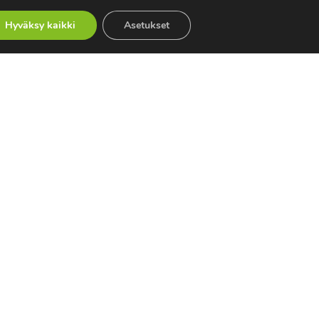
USVA-hanke etenee pilottiin kesällä
Hyväksy kaikki
Asetukset
2026
Tule tutustumaan Kanta-palveluiden
päälle rakennettuihin uutuuksiin
Sosiaali- ja terveydenhuollon ATK-
päiville 25.–27.5.
Atostek on valittu mukaan OP
Median Kasvualusta-ohjelmaan
Kategoriat
Artikkelit
Asiakastarinat