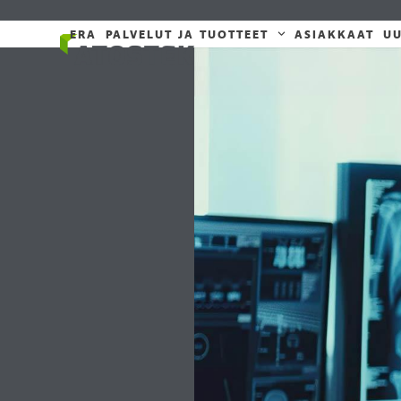
Skip
to
ERA
PALVELUT JA TUOTTEET
ASIAKKAAT
UU
content