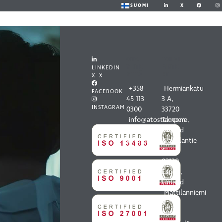
X
SUOMI
OTA
TOIMI
YHTE
PISTE
LINKEDIN
YTTÄ
ET
X X
+358
Hermiankatu
FACEBOOK
45 113
3 A,
INSTAGRAM
0300
33720
info@atostek.com
Tampere,
Kaikki
Finland
yhteystiedot
Vaisalantie
6,
02130
Espoo,
Finland
Mattilanniemi
8,
40100