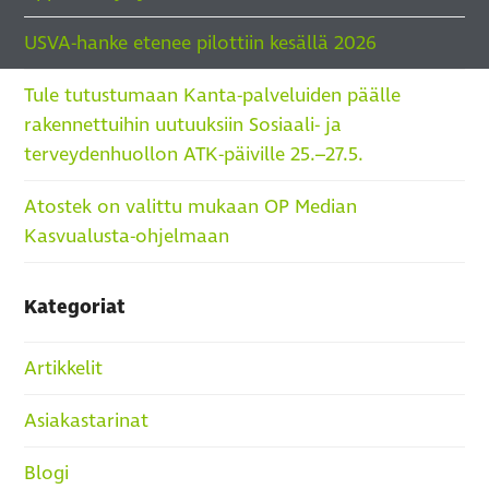
USVA-hanke etenee pilottiin kesällä 2026
Tule tutustumaan Kanta-palveluiden päälle
rakennettuihin uutuuksiin Sosiaali- ja
terveydenhuollon ATK-päiville 25.–27.5.
Atostek on valittu mukaan OP Median
Kasvualusta-ohjelmaan
Kategoriat
Artikkelit
Asiakastarinat
Blogi