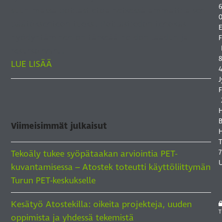
6
suuri massa potilastietoa hetkessä ammattilaisen
0
päätöksenteon tueksi. Potilastiedon tehokas
E
hyödyntäminen on tärkeää hoidon laadun ja
F
resursoinnin…
8
LUE LISÄÄ
4
J
F
B
Viimeisimmät julkaisut
H
7
Tekoäly tukee syöpätaakan arviointia PET-
kuvantamisessa – Atostek toteutti käyttöliittymän
Turun PET-keskukselle
Kesätyö Atostekilla: oikeita projekteja, uuden
T
oppimista ja yhdessä tekemistä