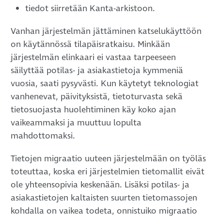
tiedot siirretään Kanta-arkistoon.
Vanhan järjestelmän jättäminen katselukäyttöön
on käytännössä tilapäisratkaisu. Minkään
järjestelmän elinkaari ei vastaa tarpeeseen
säilyttää potilas- ja asiakastietoja kymmeniä
vuosia, saati pysyvästi. Kun käytetyt teknologiat
vanhenevat, päivityksistä, tietoturvasta sekä
tietosuojasta huolehtiminen käy koko ajan
vaikeammaksi ja muuttuu lopulta
mahdottomaksi.
Tietojen migraatio uuteen järjestelmään on työläs
toteuttaa, koska eri järjestelmien tietomallit eivät
ole yhteensopivia keskenään. Lisäksi potilas- ja
asiakastietojen kaltaisten suurten tietomassojen
kohdalla on vaikea todeta, onnistuiko migraatio