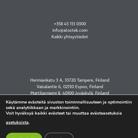
OTA YHTEYTTÄ
+358 45 113 0300
info@atostek.com
Kaikki yhteystiedot
TOIMIPISTEET
Hermiankatu 3 A, 33720 Tampere, Finland
Vaisalantie 6, 02130 Espoo, Finland
Mattilanniemi 8, 40100 Jyväskylä, Finland
2450 Holcombe Blvd, Houston, TX 77021, USA
Käytämme evästeitä sivuston toiminnallisuuteen ja optimointiin
sekä analytiikkaan ja markkinointiin.
Voit hyväksyä kaikki evästeet tai muuttaa evästeasetuksia
asetuksista
.
TIETOSUOJASELOSTE