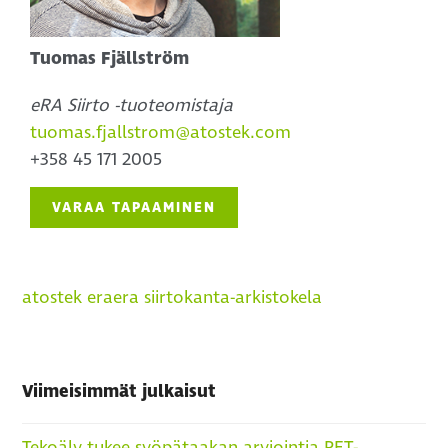
Tuomas Fjällström
eRA Siirto -tuoteomistaja
tuomas.fjallstrom@atostek.com
+358 45 171 2005
VARAA TAPAAMINEN
atostek era
era siirto
kanta-arkisto
kela
Viimeisimmät julkaisut
Tekoäly tukee syöpätaakan arviointia PET-