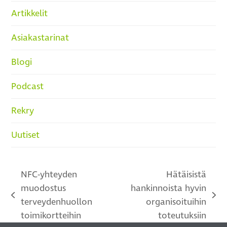
Artikkelit
Asiakastarinat
Blogi
Podcast
Rekry
Uutiset
NFC-yhteyden
Hätäisistä
muodostus
hankinnoista hyvin
previous
next
terveydenhuollon
organisoituihin
post:
post:
toimikortteihin
toteutuksiin