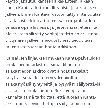
käyttö jakautuu kahteen aikakauteen, aikaan
ennen Kanta-arkistoon liittymistä ja aikaan sen
jälkeen. Ennen Kanta-arkistoon liittymistä potilas-
ja asiakastiedot ovat olleet vain organisaation
omassa operatiivisessa järjestelmässä, ellei niitä
ole erikseen siirretty vanhojen tietojen arkistoon.
Liittymisen jälkeen muodostuneet tiedot taas
tallentuvat suoraan Kanta-arkistoon.
Kansallisen linjauksen mukaan Kanta-palveluiden
potilastiedon arkisto ja sosiaalihuollon
asiakastiedon arkisto ovat ainoat ratkaisut
säilyttää sosiaali- ja terveydenhuollon
asiakastyössä syntyneitä ja pysyvästi säilytettäviä
asiakas- ja potilastietoja. Rekisterinpitäjän
kannalta tämä tarkoittaa, että suoraan Kanta-
arkistoon siirtyvien tietojen säilyttäminen on