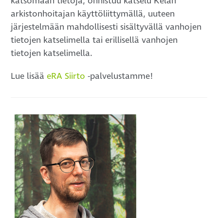
katsomaan tietoja, onnistuu katselu Kelan
arkistonhoitajan käyttöliittymällä, uuteen
järjestelmään mahdollisesti sisältyvällä vanhojen
tietojen katselimella tai erillisellä vanhojen
tietojen katselimella.
Lue lisää
eRA Siirto
-palvelustamme!