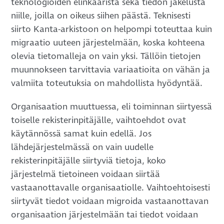
teknologioiden elinkaarista sekä tiedon jakelusta
niille, joilla on oikeus siihen päästä. Teknisesti
siirto Kanta-arkistoon on helpompi toteuttaa kuin
migraatio uuteen järjestelmään, koska kohteena
olevia tietomalleja on vain yksi. Tällöin tietojen
muunnokseen tarvittavia variaatioita on vähän ja
valmiita toteutuksia on mahdollista hyödyntää.
Organisaation muuttuessa, eli toiminnan siirtyessä
toiselle rekisterinpitäjälle, vaihtoehdot ovat
käytännössä samat kuin edellä. Jos
lähdejärjestelmässä on vain uudelle
rekisterinpitäjälle siirtyviä tietoja, koko
järjestelmä tietoineen voidaan siirtää
vastaanottavalle organisaatiolle. Vaihtoehtoisesti
siirtyvät tiedot voidaan migroida vastaanottavan
organisaation järjestelmään tai tiedot voidaan