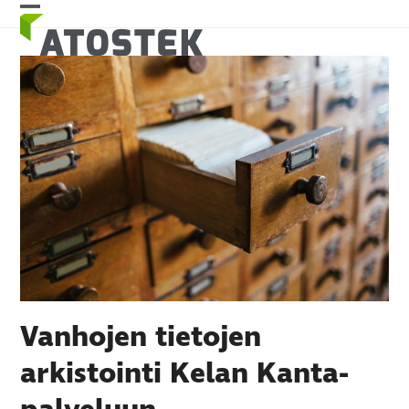
Skip
Open
Close
to
mobile
mobile
content
menu
menu
Vanhojen tietojen
arkistointi Kelan Kanta-