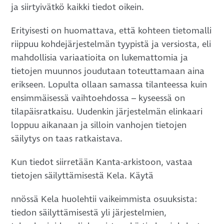
ja siirtyivätkö kaikki tiedot oikein.
Erityisesti on huomattava, että kohteen tietomalli
riippuu kohdejärjestelmän tyypistä ja versiosta, eli
mahdollisia variaatioita on lukemattomia ja
tietojen muunnos joudutaan toteuttamaan aina
erikseen. Lopulta ollaan samassa tilanteessa kuin
ensimmäisessä vaihtoehdossa – kyseessä on
tilapäisratkaisu. Uudenkin järjestelmän elinkaari
loppuu aikanaan ja silloin vanhojen tietojen
säilytys on taas ratkaistava.
Kun tiedot siirretään Kanta-arkistoon, vastaa
tietojen säilyttämisestä Kela. Käytä
nnössä Kela huolehtii vaikeimmista osuuksista:
tiedon säilyttämisestä yli järjestelmien,