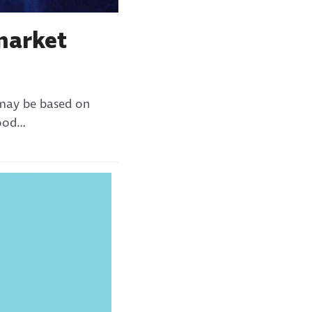
market
 may be based on
good…