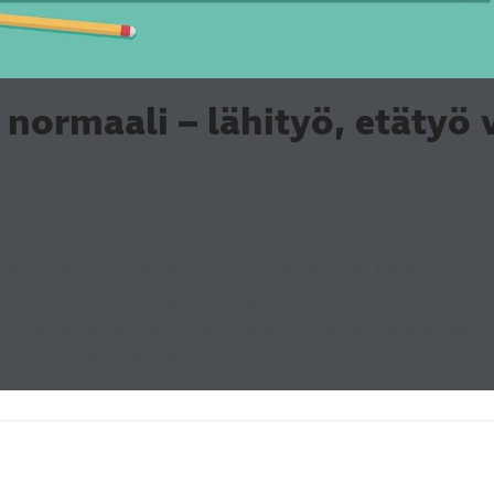
normaali – lähityö, etätyö v
älkeen moni varmasti kaipaa toimistolle ja työkavereid
omannut, että etätyöskentely tuo kaivattua joustoa työ
issa työntekomalleissa on toki puolensa. Vaikka etätöi
t hioutuneet käytänteiden…