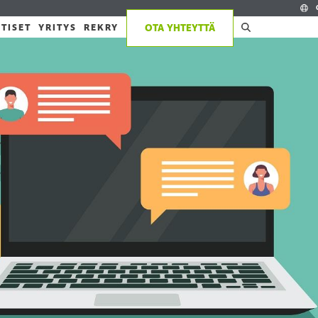
TISET
YRITYS
REKRY
OTA YHTEYTTÄ