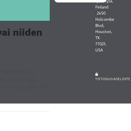
Jyväskylä,
Finland
2450
Holcombe
Blvd,
ai niiden
Houston,
TX
77021,
USA
en tapaamista
n ja vapaa-ajan
TIETOSUOJASELOSTE
tä on tehty ennenkin,