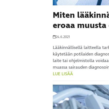
Miten lääkinnä
eroaa muusta 
24.6.2021
Lääkinnällisellä laitteella ta
käytetään potilaiden diagnoso
laite tai ohjelmistolla voida
muassa sairauden diagnosoinni
LUE LISÄÄ