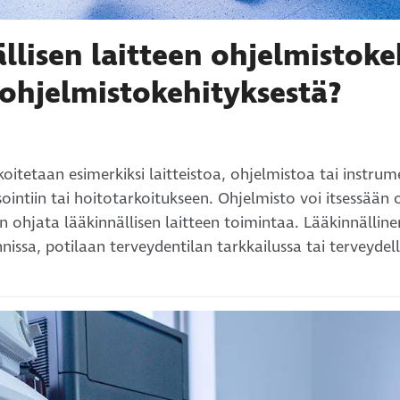
llisen laitteen ohjelmistoke
ohjelmistokehityksestä?
rkoitetaan esimerkiksi laitteistoa, ohjelmistoa tai instrum
intiin tai hoitotarkoitukseen. Ohjelmisto voi itsessään o
an ohjata lääkinnällisen laitteen toimintaa. Lääkinnällin
ssa, potilaan terveydentilan tarkkailussa tai terveydell