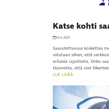
Katse kohti s
30.6.2021
Saavutettavuus koskettaa mei
viitataan siihen, että verkkos
erilaisia rajoitteita. Onko 
tilannetta, että olet liikent
LUE LISÄÄ