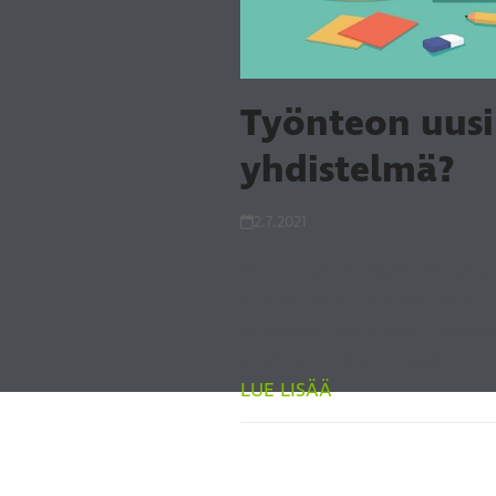
Työnteon uusi 
yhdistelmä?
2.7.2021
Yli vuoden etätyöskentelyn j
kasvotusten. Osa taas on hu
yhteensovittamiseen. Molemm
ovat esimerkiksi etäpalaveri
LUE LISÄÄ