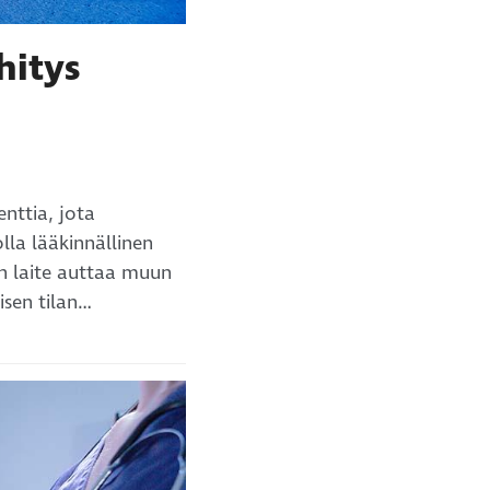
hitys
enttia, jota
lla lääkinnällinen
en laite auttaa muun
isen tilan…