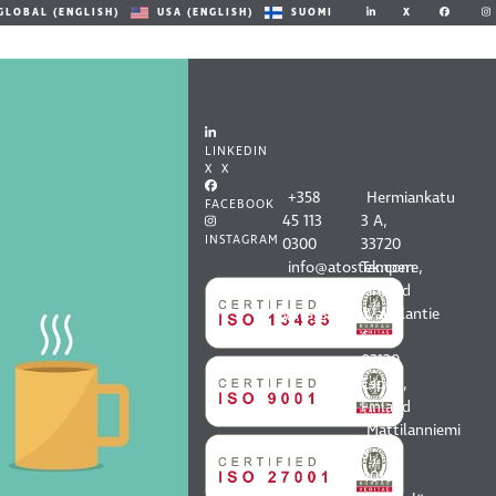
X
GLOBAL (ENGLISH)
USA (ENGLISH)
SUOMI
OTA
TOIMI
YHTE
PISTE
LINKEDIN
YTTÄ
ET
X X
+358
Hermiankatu
FACEBOOK
45 113
3 A,
INSTAGRAM
0300
33720
info@atostek.com
Tampere,
Kaikki
Finland
yhteystiedot
Vaisalantie
6,
02130
Espoo,
Finland
Mattilanniemi
8,
40100