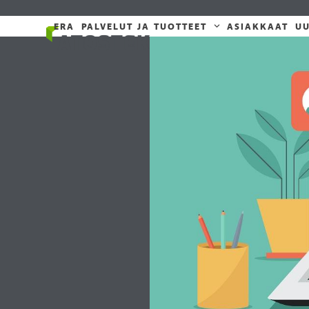
Skip
to
ERA
PALVELUT JA TUOTTEET
ASIAKKAAT
UU
content