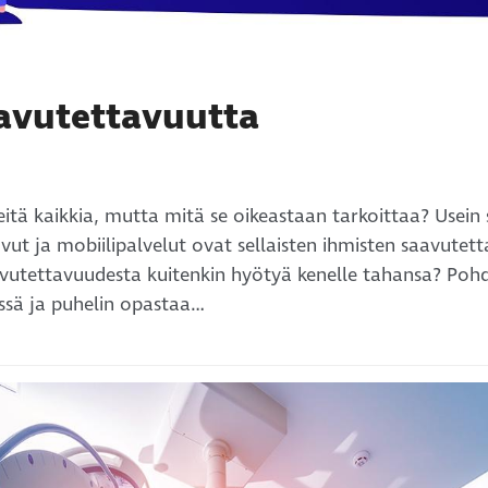
aavutettavuutta
tä kaikkia, mutta mitä se oikeastaan tarkoittaa? Usein
ivut ja mobiilipalvelut ovat sellaisten ihmisten saavutetta
saavutettavuudesta kuitenkin hyötyä kenelle tahansa? Poh
eessä ja puhelin opastaa…