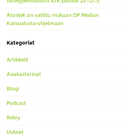
terveydenhuollon ATK-päiville 25.–27.5.
Atostek on valittu mukaan OP Median
Kasvualusta-ohjelmaan
Kategoriat
Artikkelit
Asiakastarinat
Blogi
Podcast
Rekry
Uutiset