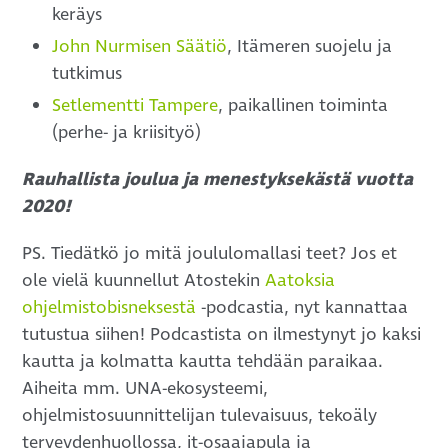
keräys
John Nurmisen Säätiö
, Itämeren suojelu ja
tutkimus
Setlementti Tampere
, paikallinen toiminta
(perhe- ja kriisityö)
Rauhallista joulua ja menestyksekästä vuotta
2020!
PS. Tiedätkö jo mitä joululomallasi teet? Jos et
ole vielä kuunnellut Atostekin
Aatoksia
ohjelmistobisneksestä
-podcastia, nyt kannattaa
tutustua siihen! Podcastista on ilmestynyt jo kaksi
kautta ja kolmatta kautta tehdään paraikaa.
Aiheita mm. UNA-ekosysteemi,
ohjelmistosuunnittelijan tulevaisuus, tekoäly
terveydenhuollossa, it-osaajapula ja