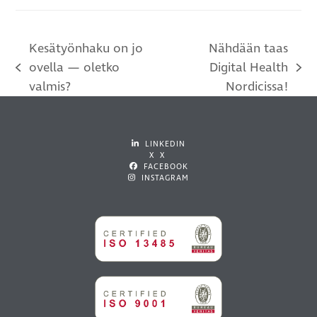
Kesätyönhaku on jo
Nähdään taas
ovella — oletko
Digital Health
previous
next
valmis?
Nordicissa!
post:
post:
LINKEDIN
X X
FACEBOOK
INSTAGRAM