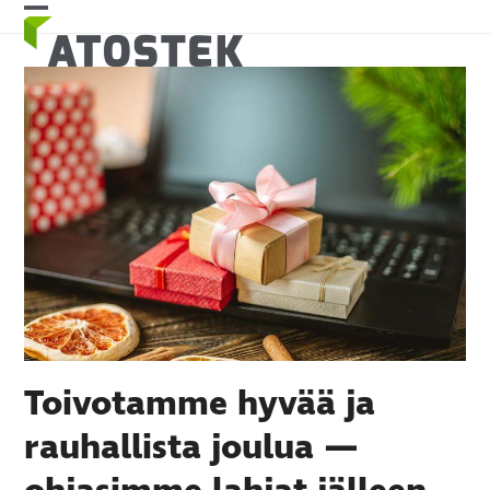
Skip
Open
Close
to
mobile
mobile
content
menu
menu
Toivotamme hyvää ja
rauhallista joulua —