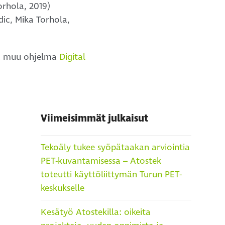
orhola, 2019)
dic, Mika Torhola,
a muu ohjelma
Digital
Viimeisimmät julkaisut
Tekoäly tukee syöpätaakan arviointia
PET-kuvantamisessa – Atostek
toteutti käyttöliittymän Turun PET-
keskukselle
Kesätyö Atostekilla: oikeita