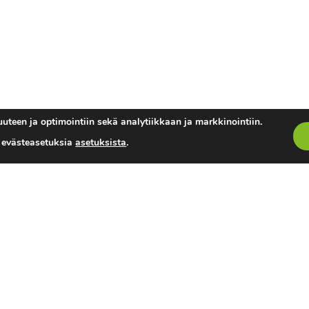
uteen ja optimointiin sekä analytiikkaan ja markkinointiin.
a evästeasetuksia
asetuksista
.