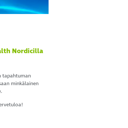
alth Nordicilla
en tapahtuman
saan minkälainen
e.
ervetuloa!