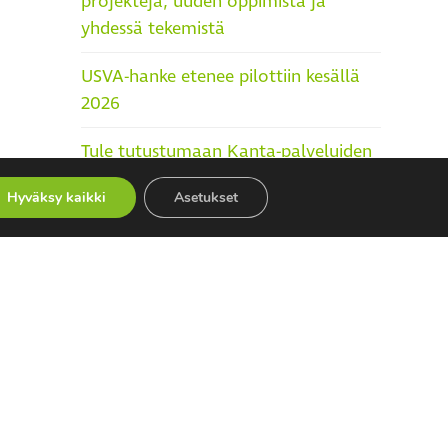
projekteja, uuden oppimista ja
yhdessä tekemistä
USVA-hanke etenee pilottiin kesällä
2026
Tule tutustumaan Kanta-palveluiden
päälle rakennettuihin uutuuksiin
Hyväksy kaikki
Asetukset
Sosiaali- ja terveydenhuollon ATK-
päiville 25.–27.5.
Atostek on valittu mukaan OP
Median Kasvualusta-ohjelmaan
Kategoriat
Artikkelit