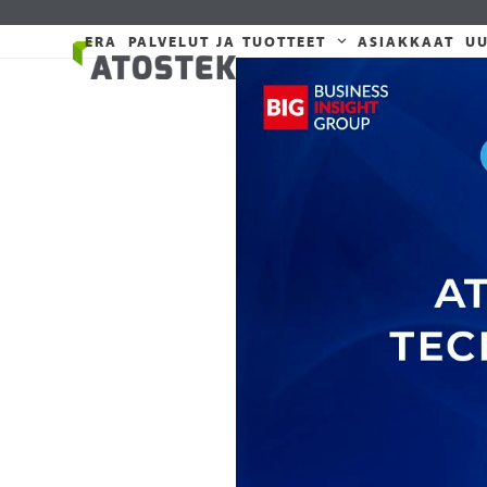
Skip
to
ERA
PALVELUT JA TUOTTEET
ASIAKKAAT
UU
content