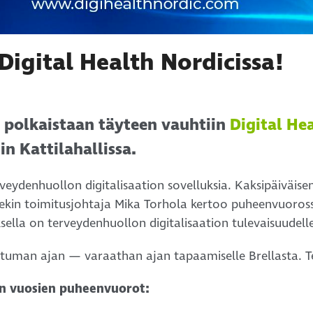
igital Health Nordicissa!
 polkaistaan täyteen vauhtiin
Digital He
in Kattilahallissa.
eydenhuollon digitalisaation sovelluksia. Kaksipäiväis
ekin toimitusjohtaja Mika Torhola kertoo puheenvuoros
sella on terveydenhuollon digitalisaation tulevaisuudell
uman ajan — varaathan ajan tapaamiselle Brellasta. T
en vuosien puheenvuorot: