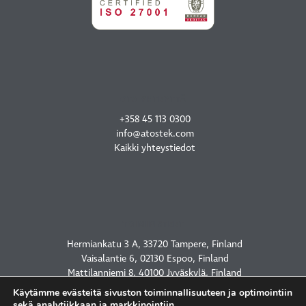
OTA YHTEYTTÄ
+358 45 113 0300
info@atostek.com
Kaikki yhteystiedot
TOIMIPISTEET
Hermiankatu 3 A, 33720 Tampere, Finland
Vaisalantie 6, 02130 Espoo, Finland
Mattilanniemi 8, 40100 Jyväskylä, Finland
2450 Holcombe Blvd, Houston, TX 77021, USA
Käytämme evästeitä sivuston toiminnallisuuteen ja optimointiin
sekä analytiikkaan ja markkinointiin.