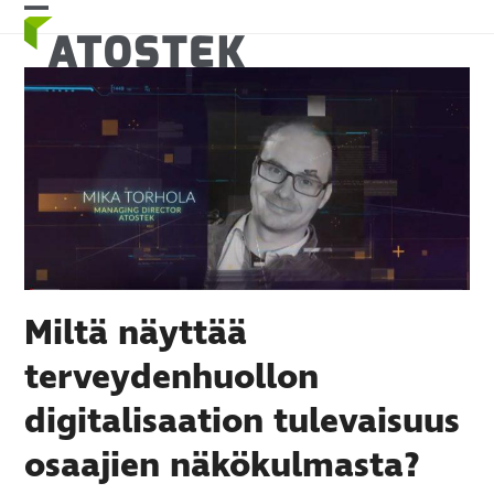
Skip
Open
Close
to
mobile
mobile
content
menu
menu
Miltä näyttää
terveydenhuollon
digitalisaation tulevaisuus
osaajien näkökulmasta?