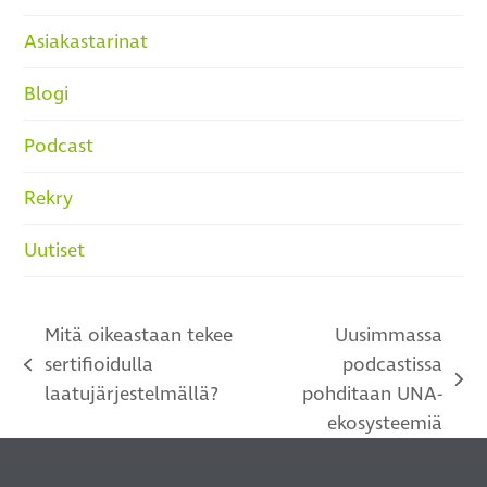
Asiakastarinat
Blogi
Podcast
Rekry
Uutiset
Mitä oikeastaan tekee
Uusimmassa
sertifioidulla
podcastissa
previous
next
laatujärjestelmällä?
pohditaan UNA-
post:
post:
ekosysteemiä