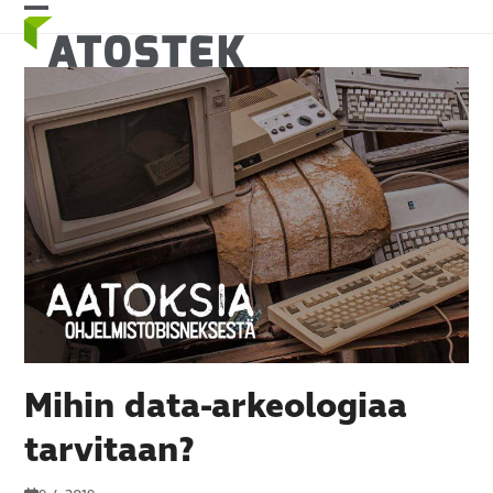
Skip
Open
Close
to
mobile
mobile
content
menu
menu
Mihin data-arkeologiaa
tarvitaan?