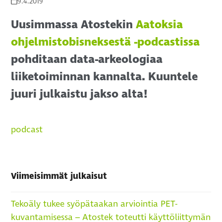
9.4.2019
Uusimmassa Atostekin
Aatoksia
ohjelmistobisneksestä -podcastissa
pohditaan data-arkeologiaa
liiketoiminnan kannalta. Kuuntele
juuri julkaistu jakso alta!
podcast
Viimeisimmät julkaisut
Tekoäly tukee syöpätaakan arviointia PET-
kuvantamisessa – Atostek toteutti käyttöliittymän