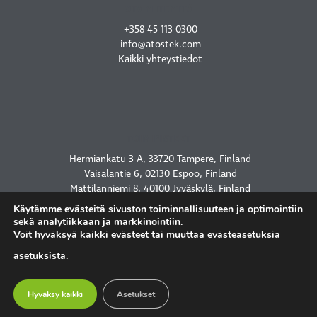
OTA YHTEYTTÄ
+358 45 113 0300
info@atostek.com
Kaikki yhteystiedot
TOIMIPISTEET
Hermiankatu 3 A, 33720 Tampere, Finland
Vaisalantie 6, 02130 Espoo, Finland
Mattilanniemi 8, 40100 Jyväskylä, Finland
2450 Holcombe Blvd, Houston, TX 77021, USA
Käytämme evästeitä sivuston toiminnallisuuteen ja optimointiin
sekä analytiikkaan ja markkinointiin.
Voit hyväksyä kaikki evästeet tai muuttaa evästeasetuksia
asetuksista
.
TIETOSUOJASELOSTE
Hyväksy kaikki
Asetukset