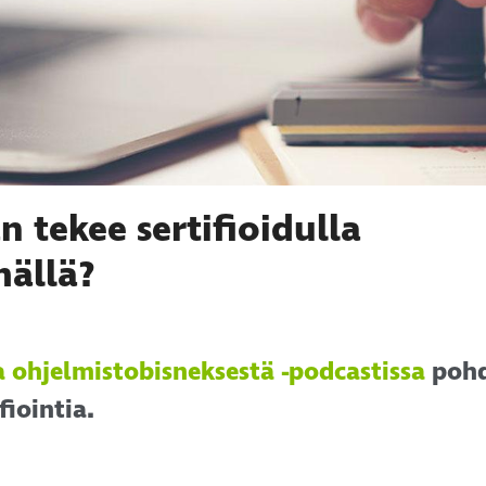
n tekee sertifioidulla
mällä?
 ohjelmistobisneksestä -podcastissa
pohd
fiointia.