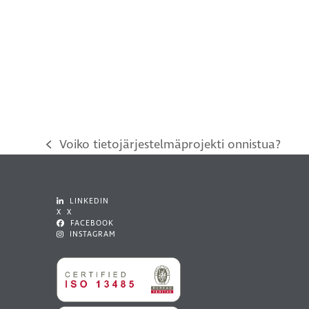
Voiko tietojärjestelmäprojekti onnistua?
previous
post:
LINKEDIN
X X
FACEBOOK
INSTAGRAM