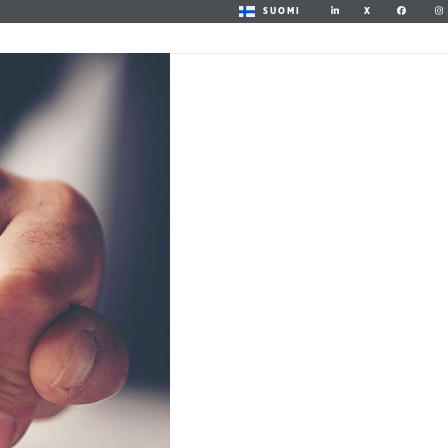
X
SUOMI