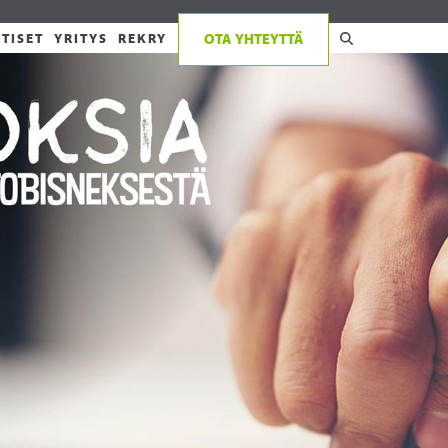
TISET
YRITYS
REKRY
OTA YHTEYTTÄ