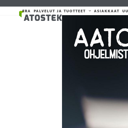
Skip
to
ERA
PALVELUT JA TUOTTEET
ASIAKKAAT
UU
content