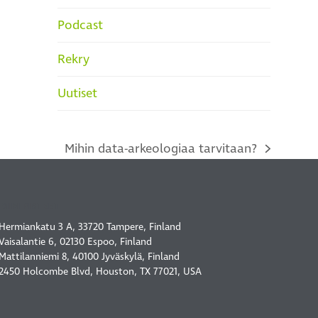
Podcast
Rekry
Uutiset
Mihin data-arkeologiaa tarvitaan?
next
post:
TOIMIPISTEET
Hermiankatu 3 A, 33720 Tampere, Finland
Vaisalantie 6, 02130 Espoo, Finland
Mattilanniemi 8, 40100 Jyväskylä, Finland
2450 Holcombe Blvd, Houston, TX 77021, USA