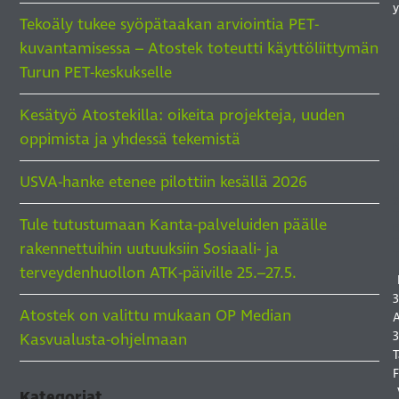
y
Tekoäly tukee syöpätaakan arviointia PET-
kuvantamisessa – Atostek toteutti käyttöliittymän
Turun PET-keskukselle
Kesätyö Atostekilla: oikeita projekteja, uuden
I
oppimista ja yhdessä tekemistä
I
USVA-hanke etenee pilottiin kesällä 2026
I
S
Tule tutustumaan Kanta-palveluiden päälle
rakennettuihin uutuuksiin Sosiaali- ja
terveydenhuollon ATK-päiville 25.–27.5.
3
Atostek on valittu mukaan OP Median
A
3
Kasvualusta-ohjelmaan
T
F
Kategoriat