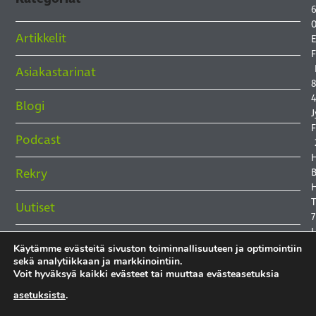
6
0
Artikkelit
E
F
Asiakastarinat
8
4
Blogi
J
F
Podcast
Rekry
B
H
Uutiset
7
Käytämme evästeitä sivuston toiminnallisuuteen ja optimointiin
sekä analytiikkaan ja markkinointiin.
Voit hyväksyä kaikki evästeet tai muuttaa evästeasetuksia
asetuksista
.
T