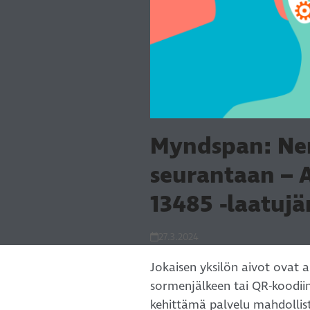
Myndspan: Ner
seurantaan – A
13485 -laatuj
27.3.2024
Jokaisen yksilön aivot ovat a
sormenjälkeen tai QR-koodii
kehittämä palvelu mahdollis