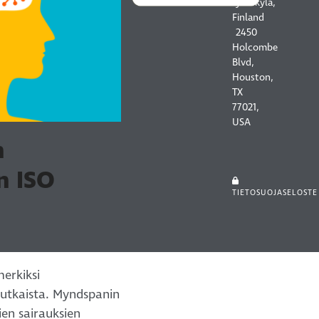
Jyväskylä,
Finland
2450
Holcombe
Blvd,
Houston,
TX
77021,
USA
n
n ISO
TIETOSUOJASELOSTE
merkiksi
utkaista. Myndspanin
en sairauksien