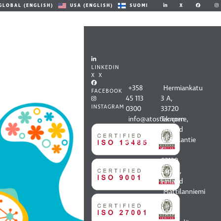
X
GLOBAL (ENGLISH)
USA (ENGLISH)
SUOMI
OTA
TOIMI
YHTE
PISTE
LINKEDIN
YTTÄ
ET
X X
+358
Hermiankatu
FACEBOOK
45 113
3 A,
INSTAGRAM
0300
33720
info@atostek.com
Tampere,
Kaikki
Finland
yhteystiedot
Vaisalantie
6,
02130
Espoo,
Finland
Mattilanniemi
8,
40100