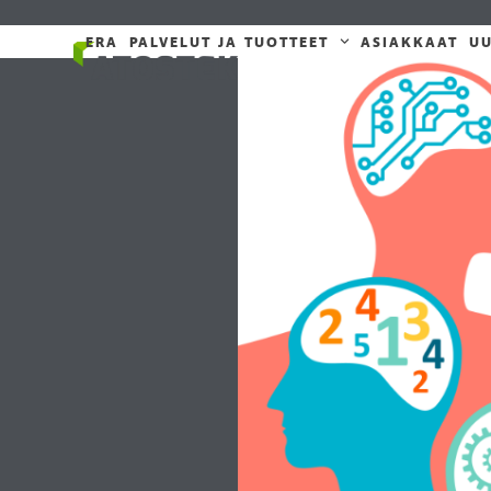
Skip
to
ERA
PALVELUT JA TUOTTEET
ASIAKKAAT
UU
content