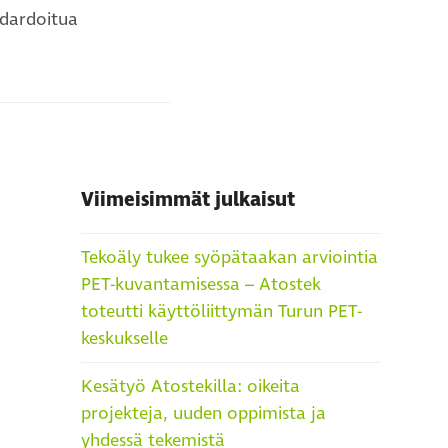
andardoitua
Viimeisimmät julkaisut
Tekoäly tukee syöpätaakan arviointia
PET-kuvantamisessa – Atostek
toteutti käyttöliittymän Turun PET-
keskukselle
Kesätyö Atostekilla: oikeita
projekteja, uuden oppimista ja
yhdessä tekemistä