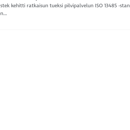
ostek kehitti ratkaisun tueksi pilvipalvelun ISO 13485 -st
en…