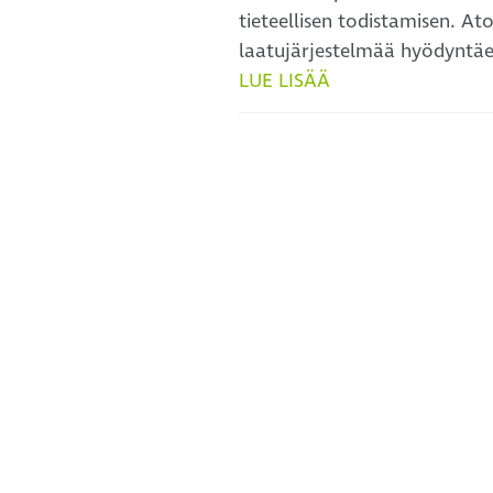
tieteellisen todistamisen. At
laatujärjestelmää hyödyntä
LUE LISÄÄ