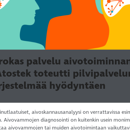
okas palvelu aivotoiminna
tostek toteutti pilvipalvelu
ärjestelmää hyödyntäen
inutlaatuiset, aivoskannausanalyysi on verrattavissa esi
n. Aivovammojen diagnosointi on kuitenkin usein monim
taa aivovammojen tai muiden aivotoimintaan vaikuttavi