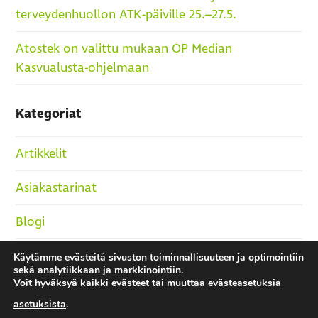
terveydenhuollon ATK-päiville 25.–27.5.
Atostek on valittu mukaan OP Median
Kasvualusta-ohjelmaan
Kategoriat
Artikkelit
Asiakastarinat
Blogi
Podcast
Käytämme evästeitä sivuston toiminnallisuuteen ja optimointiin
sekä analytiikkaan ja markkinointiin.
Voit hyväksyä kaikki evästeet tai muuttaa evästeasetuksia
Rekry
asetuksista
.