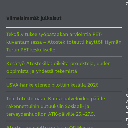
y
Viimeisimmät julkaisut
Tekoäly tukee syöpätaakan arviointia PET-
kuvantamisessa – Atostek toteutti käyttöliittymän
I
Turun PET-keskukselle
I
I
Kesätyö Atostekilla: oikeita projekteja, uuden
S
oppimista ja yhdessä tekemistä
USVA-hanke etenee pilottiin kesällä 2026
3
Tule tutustumaan Kanta-palveluiden päälle
A
rakennettuihin uutuuksiin Sosiaali- ja
3
terveydenhuollon ATK-päiville 25.–27.5.
T
F
Atostek on valittu mukaan OP Median