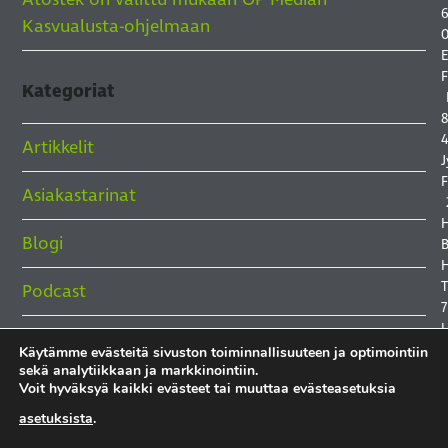
6
Kasvualusta-ohjelmaan
0
E
F
Kategoriat
8
4
Artikkelit
J
F
Asiakastarinat
Blogi
B
H
Podcast
7
Rekry
Käytämme evästeitä sivuston toiminnallisuuteen ja optimointiin
sekä analytiikkaan ja markkinointiin.
Uutiset
Voit hyväksyä kaikki evästeet tai muuttaa evästeasetuksia
asetuksista
.
T