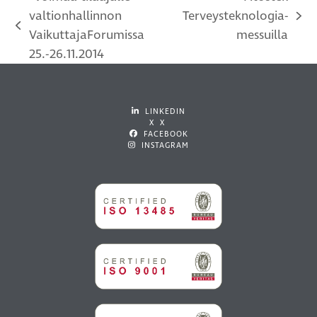
valtionhallinnon
Terveysteknologia-
next
previous
VaikuttajaForumissa
messuilla
post:
post:
25.-26.11.2014
LINKEDIN
X X
FACEBOOK
INSTAGRAM