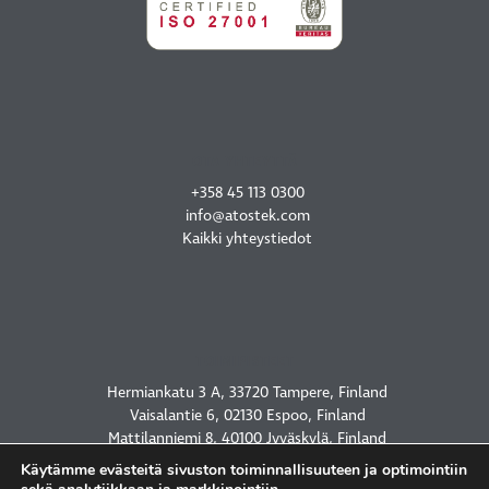
OTA YHTEYTTÄ
+358 45 113 0300
info@atostek.com
Kaikki yhteystiedot
TOIMIPISTEET
Hermiankatu 3 A, 33720 Tampere, Finland
Vaisalantie 6, 02130 Espoo, Finland
Mattilanniemi 8, 40100 Jyväskylä, Finland
2450 Holcombe Blvd, Houston, TX 77021, USA
Käytämme evästeitä sivuston toiminnallisuuteen ja optimointiin