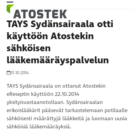
Skip
Open
Close
to
mobile
mobile
content
TAYS Sydänsairaala otti
menu
menu
käyttöön Atostekin
sähköisen
lääkemääräyspalvelun
31.10.2014
TAYS Sydänsairaala on ottanut Atostekin
eReseptin käyttöön 22.10.2014
yksityisvastaanotollaan. Sydänsairaalan
erikoislääkärit pääsevät tarkastelemaan potilaalle
sähköisesti määrättyjä lääkkeitä ja luomaan uusia
sähköisiä lääkemääräyksiä.