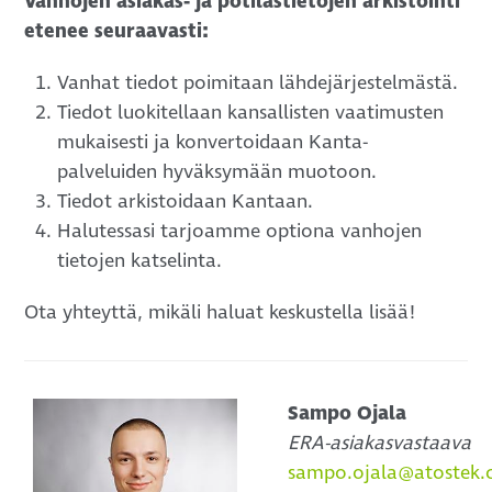
Vanhojen asiakas- ja potilastietojen arkistointi
etenee seuraavasti:
Vanhat tiedot poimitaan lähdejärjestelmästä.
Tiedot luokitellaan kansallisten vaatimusten
mukaisesti ja konvertoidaan Kanta-
palveluiden hyväksymään muotoon.
Tiedot arkistoidaan Kantaan.
Halutessasi tarjoamme optiona vanhojen
tietojen katselinta.
Ota yhteyttä, mikäli haluat keskustella lisää!
Sampo Ojala
ERA-asiakasvastaava
sampo.ojala@atostek