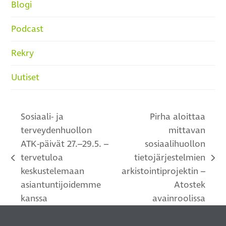
Blogi
Podcast
Rekry
Uutiset
Sosiaali- ja
Pirha aloittaa
terveydenhuollon
mittavan
ATK-päivät 27.–29.5. –
sosiaalihuollon
tervetuloa
tietojärjestelmien
previous
next
keskustelemaan
arkistointiprojektin –
post:
post:
asiantuntijoidemme
Atostek
kanssa
avainroolissa