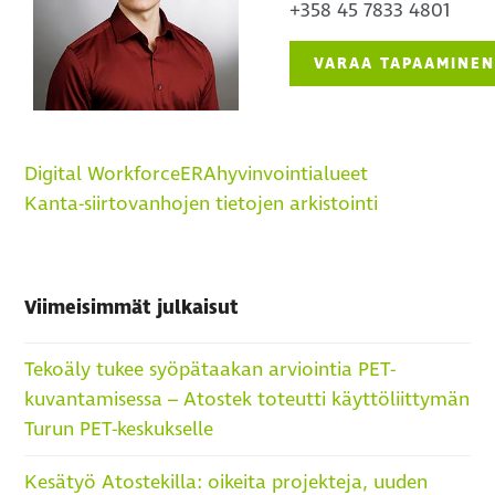
+358 45 7833 4801
VARAA TAPAAMINE
Digital Workforce
ERA
hyvinvointialueet
Kanta-siirto
vanhojen tietojen arkistointi
Viimeisimmät julkaisut
Tekoäly tukee syöpätaakan arviointia PET-
kuvantamisessa – Atostek toteutti käyttöliittymän
Turun PET-keskukselle
Kesätyö Atostekilla: oikeita projekteja, uuden