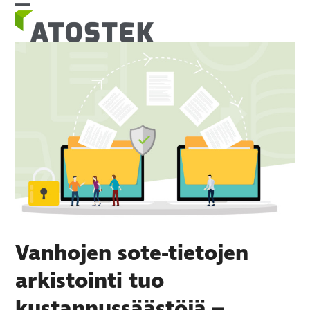
Skip
Open
Close
to
mobile
mobile
content
menu
menu
Vanhojen sote-tietojen
arkistointi tuo
kustannussäästöjä –