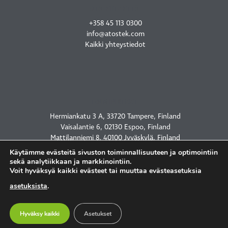
OTA YHTEYTTÄ
+358 45 113 0300
info@atostek.com
Kaikki yhteystiedot
TOIMIPISTEET
Hermiankatu 3 A, 33720 Tampere, Finland
Vaisalantie 6, 02130 Espoo, Finland
Mattilanniemi 8, 40100 Jyväskylä, Finland
2450 Holcombe Blvd, Houston, TX 77021, USA
Käytämme evästeitä sivuston toiminnallisuuteen ja optimointiin
sekä analytiikkaan ja markkinointiin.
Voit hyväksyä kaikki evästeet tai muuttaa evästeasetuksia
asetuksista
.
TIETOSUOJASELOSTE
Hyväksy kaikki
Asetukset