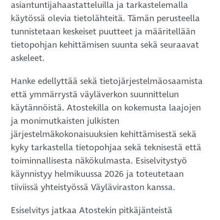
asiantuntijahaastatteluilla ja tarkastelemalla
käytössä olevia tietolähteitä. Tämän perusteella
tunnistetaan keskeiset puutteet ja määritellään
tietopohjan kehittämisen suunta sekä seuraavat
askeleet.
Hanke edellyttää sekä tietojärjestelmäosaamista
että ymmärrystä väyläverkon suunnittelun
käytännöistä. Atostekilla on kokemusta laajojen
ja monimutkaisten julkisten
järjestelmäkokonaisuuksien kehittämisestä sekä
kyky tarkastella tietopohjaa sekä teknisestä että
toiminnallisesta näkökulmasta. Esiselvitystyö
käynnistyy helmikuussa 2026 ja toteutetaan
tiiviissä yhteistyössä Väyläviraston kanssa.
Esiselvitys jatkaa Atostekin pitkäjänteistä