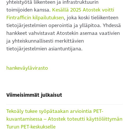
yhteistyötä liikenteen ja infrastruktuurin
toimijoiden kanssa.
Kesällä 2025 Atostek voitti
Fintrafficin kilpailutuksen
, joka koski tieliikenteen
tietojärjestelmien operointia ja ylläpitoa. Yhdessä
hankkeet vahvistavat Atostekin asemaa vaativien
ja yhteiskunnallisesti merkittävien
tietojärjestelmien asiantuntijana.
hanke
väylävirasto
Viimeisimmät julkaisut
Tekoäly tukee syöpätaakan arviointia PET-
kuvantamisessa – Atostek toteutti käyttöliittymän
Turun PET-keskukselle