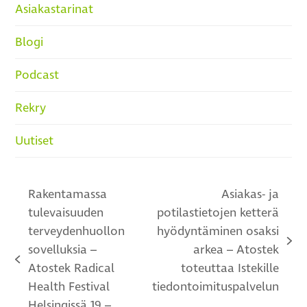
Asiakastarinat
Blogi
Podcast
Rekry
Uutiset
Rakentamassa
Asiakas- ja
tulevaisuuden
potilastietojen ketterä
terveydenhuollon
hyödyntäminen osaksi
next
sovelluksia –
arkea – Atostek
previous
post:
Atostek Radical
toteuttaa Istekille
post:
Health Festival
tiedontoimituspalvelun
Helsingissä 19.–