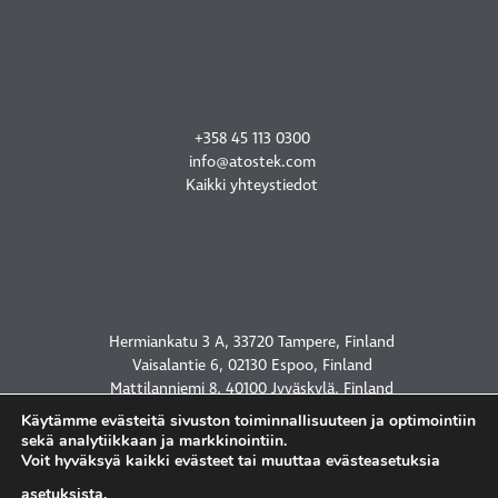
OTA YHTEYTTÄ
+358 45 113 0300
info@atostek.com
Kaikki yhteystiedot
TOIMIPISTEET
Hermiankatu 3 A, 33720 Tampere, Finland
Vaisalantie 6, 02130 Espoo, Finland
Mattilanniemi 8, 40100 Jyväskylä, Finland
2450 Holcombe Blvd, Houston, TX 77021, USA
Käytämme evästeitä sivuston toiminnallisuuteen ja optimointiin
sekä analytiikkaan ja markkinointiin.
Voit hyväksyä kaikki evästeet tai muuttaa evästeasetuksia
asetuksista
.