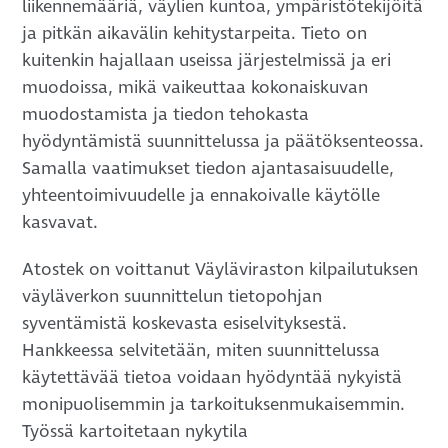
liikennemääriä, väylien kuntoa, ympäristötekijöitä
ja pitkän aikavälin kehitystarpeita. Tieto on
kuitenkin hajallaan useissa järjestelmissä ja eri
muodoissa, mikä vaikeuttaa kokonaiskuvan
muodostamista ja tiedon tehokasta
hyödyntämistä suunnittelussa ja päätöksenteossa.
Samalla vaatimukset tiedon ajantasaisuudelle,
yhteentoimivuudelle ja ennakoivalle käytölle
kasvavat.
Atostek on voittanut Väyläviraston kilpailutuksen
väyläverkon suunnittelun tietopohjan
syventämistä koskevasta esiselvityksestä.
Hankkeessa selvitetään, miten suunnittelussa
käytettävää tietoa voidaan hyödyntää nykyistä
monipuolisemmin ja tarkoituksenmukaisemmin.
Työssä kartoitetaan nykytila