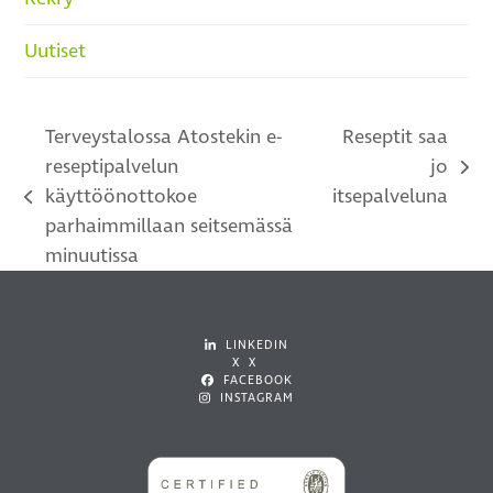
Uutiset
Terveystalossa Atostekin e-
Reseptit saa
reseptipalvelun
jo
next
käyttöönottokoe
itsepalveluna
previous
post:
parhaimmillaan seitsemässä
post:
minuutissa
LINKEDIN
X X
FACEBOOK
INSTAGRAM