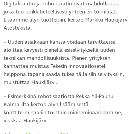
Digitalisaatio ja robotisaatio ovat mahdollisuus,
joka tuo poikkitieteellisesti yhteen eri toimialat.
Lisäämme älyn tuotteisiin, kertoo Markku Haukijärvi
Atostekista.
– Uuden asiakkaan kanssa voidaan tarvittaessa
aloittaa kevyesti pienellä esiselvityksellä uuden
tekniikan mahdollisuuksista. Pienen yrityksen
kannattaa muistaa Tekesin innovaatioseteli
helppona tapana saada tukea tällaisiin selvityksiin,
muistuttaa Haukijärvi.
– Esimerkkinä robotisaatiosta Pekka Yli-Paunu
Kalmarilta kertoo älyn lisäämisestä
konttiterminaaliin torstain miniseminaarissamme,
vinkkaa Haukijärvi.