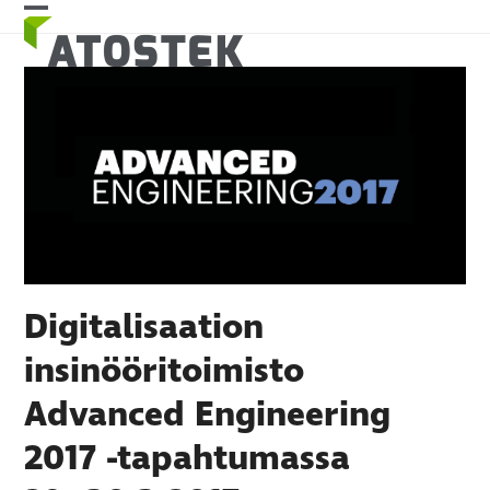
Skip
Open
Close
to
mobile
mobile
content
menu
menu
Digitalisaation
insinööritoimisto
Advanced Engineering
2017 -tapahtumassa