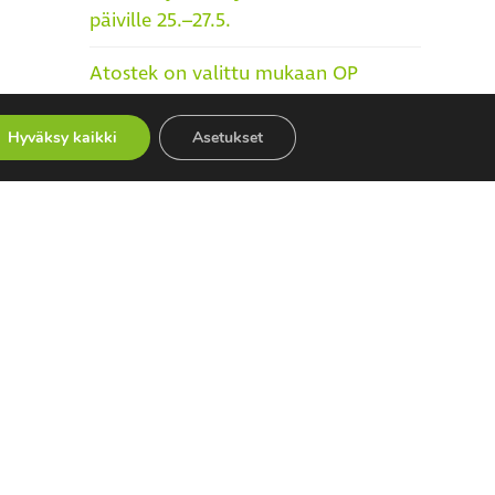
päiville 25.–27.5.
Atostek on valittu mukaan OP
Median Kasvualusta-ohjelmaan
Hyväksy kaikki
Asetukset
Kategoriat
Artikkelit
Asiakastarinat
Blogi
Podcast
Rekry