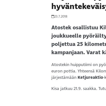
hyväntekeväis
23.7.2018
Atostek osallistuu Ki
joukkueelle pyöräilt
poljettua 25 kilometr
kampanjaan. Varat k
Atostekin huipputiimi on pyö
euron pottia. Yhteensä Kilom
järjestämään
Ketjureaktio
-
Kisa jatkuu 21.9. saakka. Tu