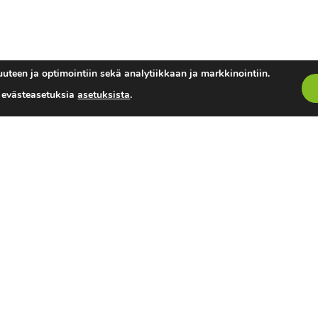
uteen ja optimointiin sekä analytiikkaan ja markkinointiin.
a evästeasetuksia
asetuksista
.