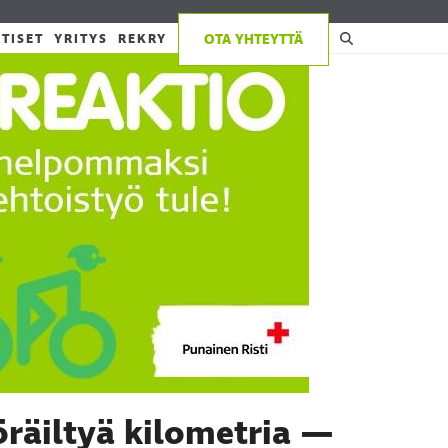
TISET
YRITYS
REKRY
OTA YHTEYTTÄ
öräiltyä kilometria —