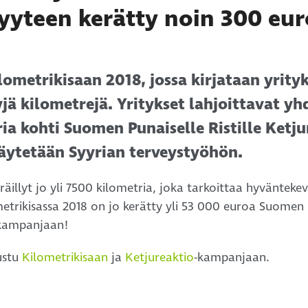
yyteen kerätty noin 300 eu
lometrikisaan 2018, jossa kirjataan yrity
yjä kilometrejä. Yritykset lahjoittavat y
ia kohti Suomen Punaiselle Ristille Ketju
äytetään Syyrian terveystyöhön.
räillyt jo yli 7500 kilometria, joka tarkoittaa hyvänteke
etrikisassa 2018 on jo kerätty yli 53 000 euroa Suomen 
kampanjaan!
tustu
Kilometrikisaan
ja
Ketjureaktio
-kampanjaan.