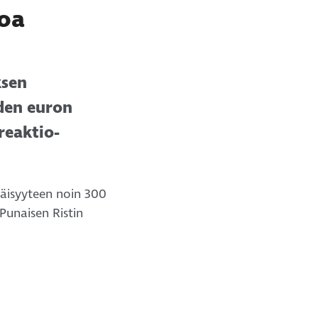
roa
ksen
hden euron
reaktio-
väisyyteen noin 300
Punaisen Ristin