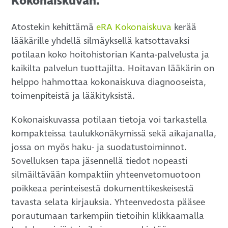
Kokonaiskuvan.
Atostekin kehittämä
eRA Kokonaiskuva
kerää
lääkärille yhdellä silmäyksellä katsottavaksi
potilaan koko hoitohistorian Kanta-palvelusta ja
kaikilta palvelun tuottajilta. Hoitavan lääkärin on
helppo hahmottaa kokonaiskuva diagnooseista,
toimenpiteistä ja lääkityksistä.
Kokonaiskuvassa potilaan tietoja voi tarkastella
kompakteissa taulukkonäkymissä sekä aikajanalla,
jossa on myös haku- ja suodatustoiminnot.
Sovelluksen tapa jäsennellä tiedot nopeasti
silmäiltävään kompaktiin yhteenvetomuotoon
poikkeaa perinteisestä dokumenttikeskeisestä
tavasta selata kirjauksia. Yhteenvedosta pääsee
porautumaan tarkempiin tietoihin klikkaamalla