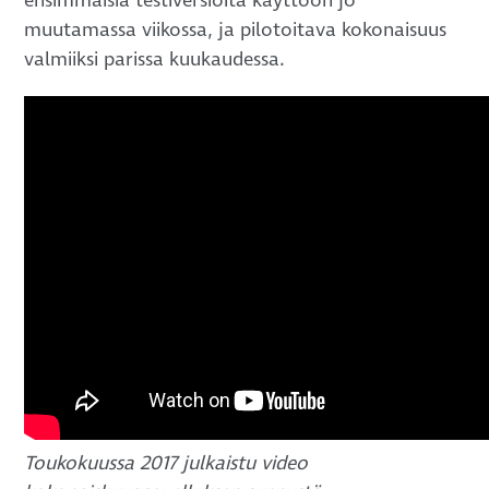
ensimmäisiä testiversioita käyttöön jo
muutamassa viikossa, ja pilotoitava kokonaisuus
valmiiksi parissa kuukaudessa.
Toukokuussa 2017 julkaistu video