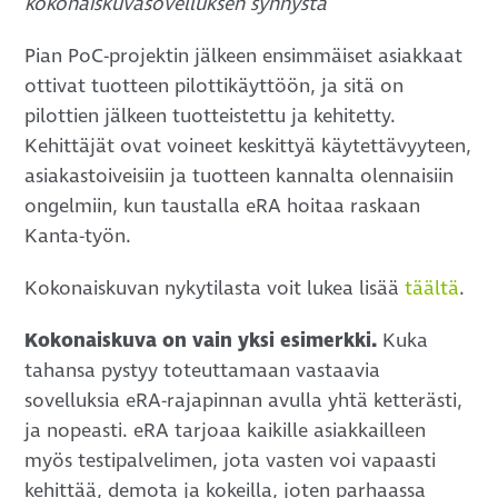
kokonaiskuvasovelluksen synnystä
Pian PoC-projektin jälkeen ensimmäiset asiakkaat
ottivat tuotteen pilottikäyttöön, ja sitä on
pilottien jälkeen tuotteistettu ja kehitetty.
Kehittäjät ovat voineet keskittyä käytettävyyteen,
asiakastoiveisiin ja tuotteen kannalta olennaisiin
ongelmiin, kun taustalla eRA hoitaa raskaan
Kanta-työn.
Kokonaiskuvan nykytilasta voit lukea lisää
täältä
.
Kokonaiskuva on vain yksi esimerkki.
Kuka
tahansa pystyy toteuttamaan vastaavia
sovelluksia eRA-rajapinnan avulla yhtä ketterästi,
ja nopeasti. eRA tarjoaa kaikille asiakkailleen
myös testipalvelimen, jota vasten voi vapaasti
kehittää, demota ja kokeilla, joten parhaassa