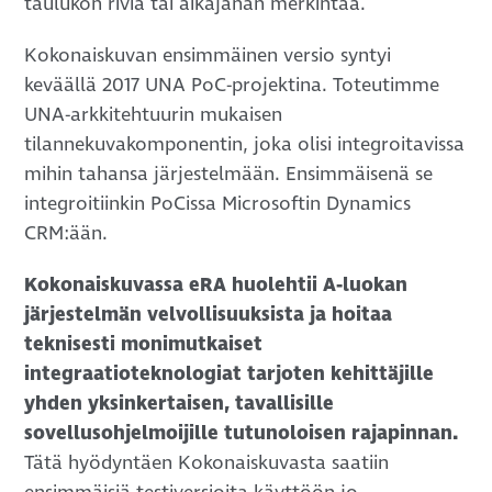
taulukon riviä tai aikajanan merkintää.
Kokonaiskuvan ensimmäinen versio syntyi
keväällä 2017 UNA PoC-projektina. Toteutimme
UNA-arkkitehtuurin mukaisen
tilannekuvakomponentin, joka olisi integroitavissa
mihin tahansa järjestelmään. Ensimmäisenä se
integroitiinkin PoCissa Microsoftin Dynamics
CRM:ään.
Kokonaiskuvassa eRA huolehtii A-luokan
järjestelmän velvollisuuksista ja hoitaa
teknisesti monimutkaiset
integraatioteknologiat tarjoten kehittäjille
yhden yksinkertaisen, tavallisille
sovellusohjelmoijille tutunoloisen rajapinnan.
Tätä hyödyntäen Kokonaiskuvasta saatiin