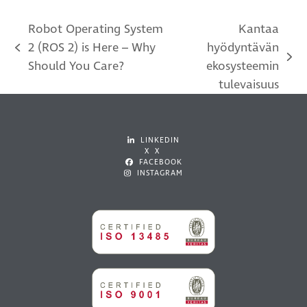
Robot Operating System
Kantaa
2 (ROS 2) is Here – Why
hyödyntävän
previous
next
Should You Care?
ekosysteemin
post:
post:
tulevaisuus
LINKEDIN
X X
FACEBOOK
INSTAGRAM