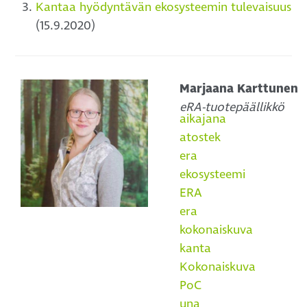
Kantaa hyödyntävän ekosysteemin tulevaisuus
(15.9.2020)
Marjaana Karttunen
eRA-tuotepäällikkö
aikajana
atostek
era
ekosysteemi
ERA
era
kokonaiskuva
kanta
Kokonaiskuva
PoC
una