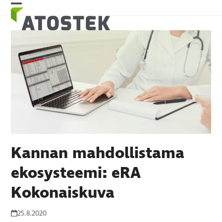
Skip
Open
Close
to
mobile
mobile
content
menu
menu
Kannan mahdollistama
ekosysteemi: eRA
Kokonaiskuva
25.8.2020