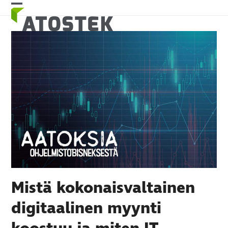
Skip
Open
Close
to
mobile
mobile
content
menu
menu
Mistä kokonaisvaltainen
digitaalinen myynti