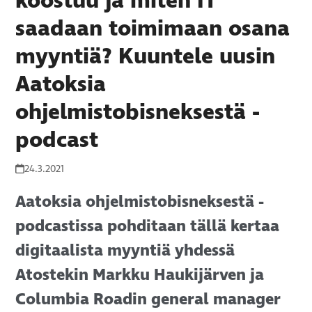
koostuu ja miten IT
saadaan toimimaan osana
myyntiä? Kuuntele uusin
Aatoksia
ohjelmistobisneksestä -
podcast
24.3.2021
Aatoksia ohjelmistobisneksestä -
podcastissa pohditaan tällä kertaa
digitaalista myyntiä yhdessä
Atostekin Markku Haukijärven ja
Columbia Roadin general manager