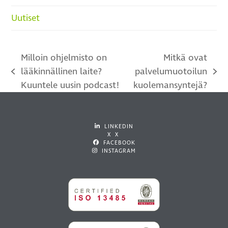
Uutiset
Milloin ohjelmisto on
Mitkä ovat
lääkinnällinen laite?
palvelumuotoilun
previous
next
Kuuntele uusin podcast!
kuolemansyntejä?
post:
post:
LINKEDIN
X X
FACEBOOK
INSTAGRAM