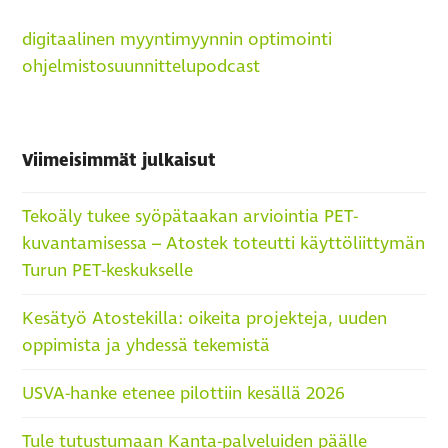
digitaalinen myynti
myynnin optimointi
ohjelmistosuunnittelu
podcast
Viimeisimmät julkaisut
Tekoäly tukee syöpätaakan arviointia PET-
kuvantamisessa – Atostek toteutti käyttöliittymän
Turun PET-keskukselle
Kesätyö Atostekilla: oikeita projekteja, uuden
oppimista ja yhdessä tekemistä
USVA-hanke etenee pilottiin kesällä 2026
Tule tutustumaan Kanta-palveluiden päälle