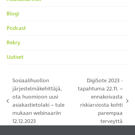
Blogi
Podcast
Rekry
Uutiset
Sosiaalihuollon
DigiSote 2023 -
järjestelmäkehittäjä,
tapahtuma 22.11. –
ota huomioon uusi
ennakoivasta
previous
next
asiakastietolaki – tule
riskiarviosta kohti
post:
post:
mukaan webinaariin
parempaa
12.12.2023
terveyttä