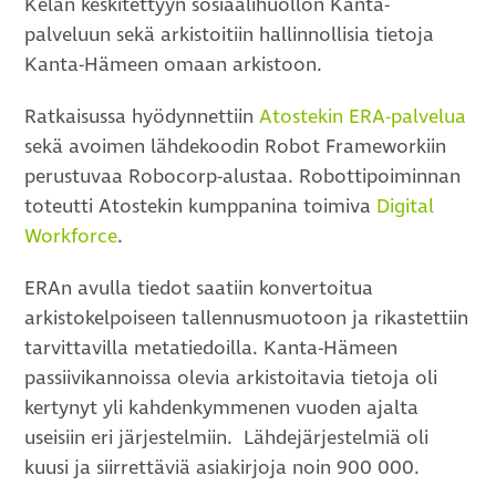
Kelan keskitettyyn sosiaalihuollon Kanta-
palveluun sekä arkistoitiin hallinnollisia tietoja
Kanta-Hämeen omaan arkistoon.
Ratkaisussa hyödynnettiin
Atostekin ERA-palvelua
sekä avoimen lähdekoodin Robot Frameworkiin
perustuvaa Robocorp-alustaa. Robottipoiminnan
toteutti Atostekin kumppanina toimiva
Digital
Workforce
.
ERAn avulla tiedot saatiin konvertoitua
arkistokelpoiseen tallennusmuotoon ja rikastettiin
tarvittavilla metatiedoilla. Kanta-Hämeen
passiivikannoissa olevia arkistoitavia tietoja oli
kertynyt yli kahdenkymmenen vuoden ajalta
useisiin eri järjestelmiin. Lähdejärjestelmiä oli
kuusi ja siirrettäviä asiakirjoja noin 900 000.