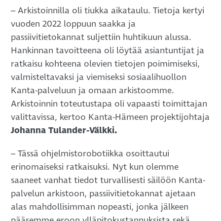
– Arkistoinnilla oli tiukka aikataulu. Tietoja kertyi
vuoden 2022 loppuun saakka ja
passiivitietokannat suljettiin huhtikuun alussa.
Hankinnan tavoitteena oli löytää asiantuntijat ja
ratkaisu kohteena olevien tietojen poimimiseksi,
valmisteltavaksi ja viemiseksi sosiaalihuollon
Kanta-palveluun ja omaan arkistoomme.
Arkistoinnin toteutustapa oli vapaasti toimittajan
valittavissa, kertoo Kanta-Hämeen projektijohtaja
Johanna Tulander-Välkki.
– Tässä ohjelmistorobotiikka osoittautui
erinomaiseksi ratkaisuksi. Nyt kun olemme
saaneet vanhat tiedot turvallisesti säilöön Kanta-
palvelun arkistoon,
passiivitietokannat ajetaan
alas mahdollisimman nopeasti, jonka jälkeen
pääsemme eroon ylläpitokustannuksista sekä