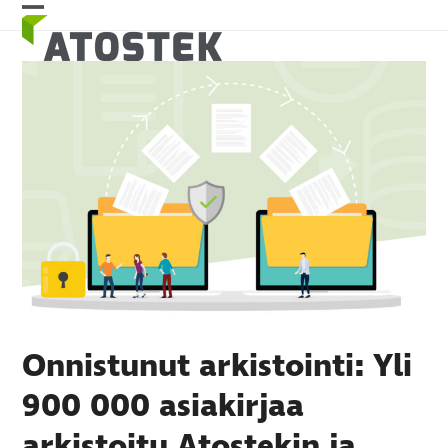
Skip
Open
Close
to
mobile
mobile
content
menu
menu
Onnistunut arkistointi: Yli
900 000 asiakirjaa
arkistoitu Atostekin ja