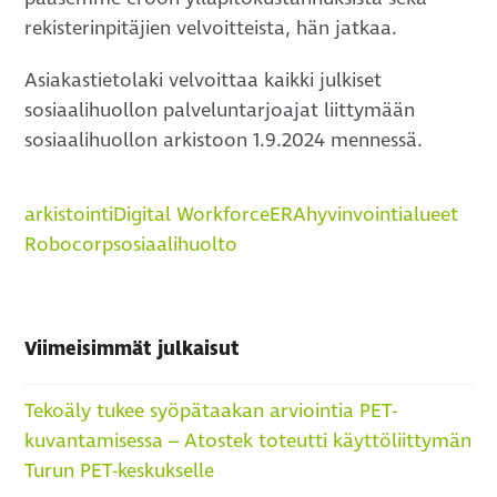
rekisterinpitäjien velvoitteista, hän jatkaa.
Asiakastietolaki velvoittaa kaikki julkiset
sosiaalihuollon palveluntarjoajat liittymään
sosiaalihuollon arkistoon 1.9.2024 mennessä.
arkistointi
Digital Workforce
ERA
hyvinvointialueet
Robocorp
sosiaalihuolto
Viimeisimmät julkaisut
Tekoäly tukee syöpätaakan arviointia PET-
kuvantamisessa – Atostek toteutti käyttöliittymän
Turun PET-keskukselle