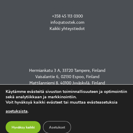
OTA YHTEYTTÄ
+358 45 113 0300
info@atostek.com
Kaikki yhteystiedot
TOIMIPISTEET
Hermiankatu 3 A, 33720 Tampere, Finland
Vaisalantie 6, 02130 Espoo, Finland
Mattilanniemi 8, 40100 Jyväskylä, Finland
2450 Holcombe Blvd, Houston, TX 77021, USA
Käytämme evästeitä sivuston toiminnallisuuteen ja optimointiin
sekä analytiikkaan ja markkinointiin.
Voit hyväksyä kaikki evästeet tai muuttaa evästeasetuksia
asetuksista
.
TIETOSUOJASELOSTE
Hyväksy kaikki
Asetukset