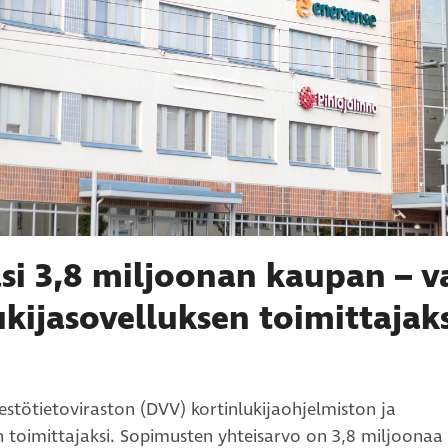
i 3,8 miljoonan kaupan – va
kijasovelluksen toimittajak
äestötietoviraston (DVV) kortinlukijaohjelmiston ja
en toimittajaksi. Sopimusten yhteisarvo on 3,8 miljoonaa