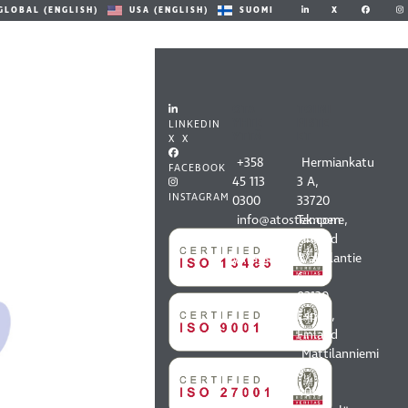
X
GLOBAL (ENGLISH)
USA (ENGLISH)
SUOMI
OTA
TOIMI
YHTE
PISTE
LINKEDIN
YTTÄ
ET
X X
+358
Hermiankatu
FACEBOOK
45 113
3 A,
INSTAGRAM
0300
33720
info@atostek.com
Tampere,
Kaikki
Finland
yhteystiedot
Vaisalantie
6,
02130
Espoo,
Finland
Mattilanniemi
8,
40100