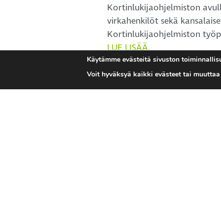
Kortinlukijaohjelmiston avul
virkahenkilöt sekä kansalaiset
Kortinlukijaohjelmiston työpö
LUE LISÄÄ
Käytämme evästeitä sivuston toiminnallisu
Voit hyväksyä kaikki evästeet tai muutta