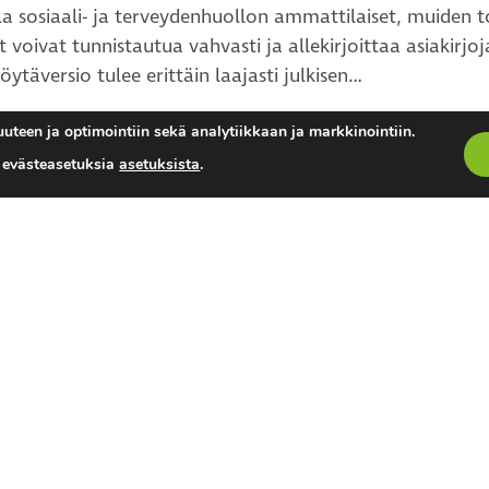
la sosiaali- ja terveydenhuollon ammattilaiset, muiden 
 voivat tunnistautua vahvasti ja allekirjoittaa asiakirjoj
ytäversio tulee erittäin laajasti julkisen…
uteen ja optimointiin sekä analytiikkaan ja markkinointiin.
a evästeasetuksia
asetuksista
.