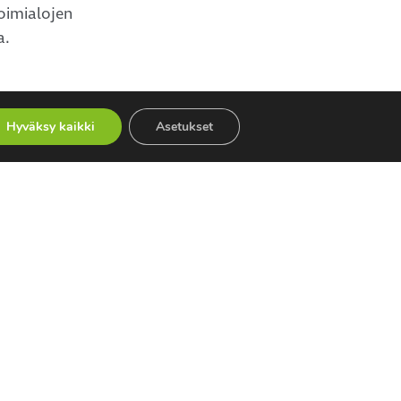
toimialojen
a.
Hyväksy kaikki
Asetukset
Viimeisimmät julkaisut
Tekoäly tukee syöpätaakan arviointia
PET-kuvantamisessa – Atostek
toteutti käyttöliittymän Turun PET-
keskukselle
Kesätyö Atostekilla: oikeita
projekteja, uuden oppimista ja