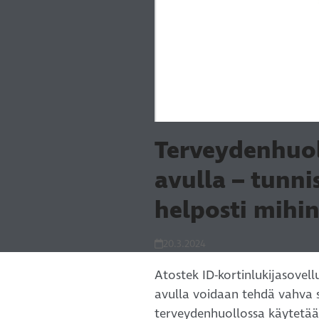
Terveydenhuol
avulla – tunni
helposti mihi
20.3.2024
Atostek ID-kortinlukijasovel
avulla voidaan tehdä vahva sä
terveydenhuollossa käytetää