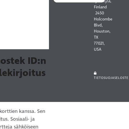
Jyväskylä,
Finland
2450
Holcombe
Blvd,
Houston,
TX
77021,
USA
ostek ID:n
ekirjoitus
TIETOSUOJASELOSTE
korttien kanssa. Sen
us. Sosiaali- ja
rtteja sähköiseen