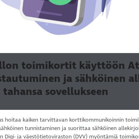
lon toimikortit käyttöön At
stautuminen ja sähköinen all
n tahansa sovellukseen
lus hoitaa kaiken tarvittavan korttikommunikoinnin toimi
hköinen tunnistaminen ja suorittaa sähköinen allekirjoit
n Digi- ja väestötietoviraston (DVV) myöntämiä toimiko