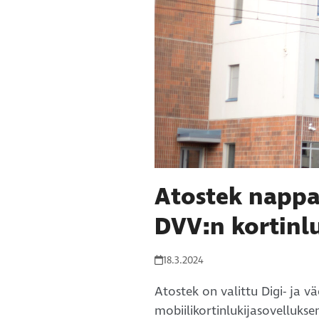
Atostek nappas
DVV:n kortinlu
18.3.2024
Atostek on valittu Digi- ja v
mobiilikortinlukijasovelluks