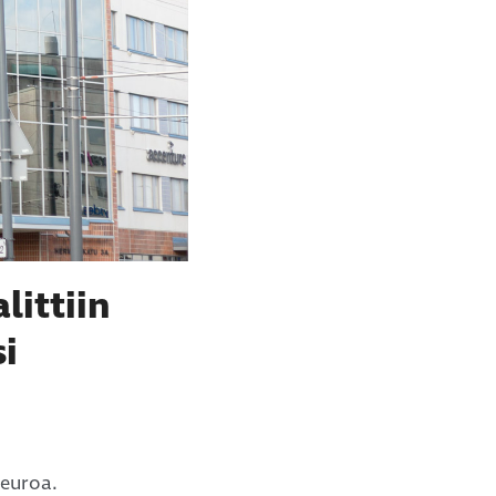
littiin
si
 euroa.