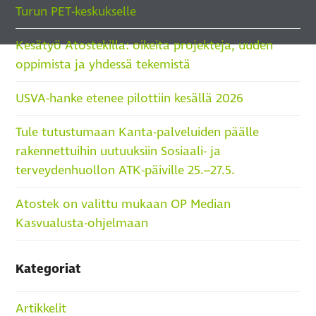
Turun PET-keskukselle
Kesätyö Atostekilla: oikeita projekteja, uuden
oppimista ja yhdessä tekemistä
USVA-hanke etenee pilottiin kesällä 2026
Tule tutustumaan Kanta-palveluiden päälle
rakennettuihin uutuuksiin Sosiaali- ja
terveydenhuollon ATK-päiville 25.–27.5.
Atostek on valittu mukaan OP Median
Kasvualusta-ohjelmaan
Kategoriat
Artikkelit