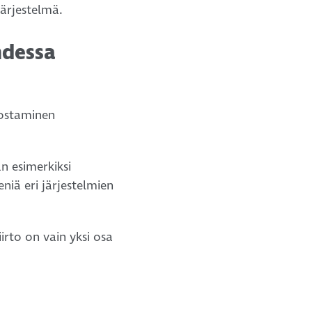
järjestelmä.
hdessa
 ostaminen
an esimerkiksi
niä eri järjestelmien
irto on vain yksi osa