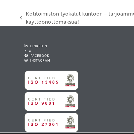
Kotitoimiston työkalut kuntoon – tarjoamme A
previous
käyttöönottomaksua!
post:
LINKEDIN
X X
FACEBOOK
INSTAGRAM