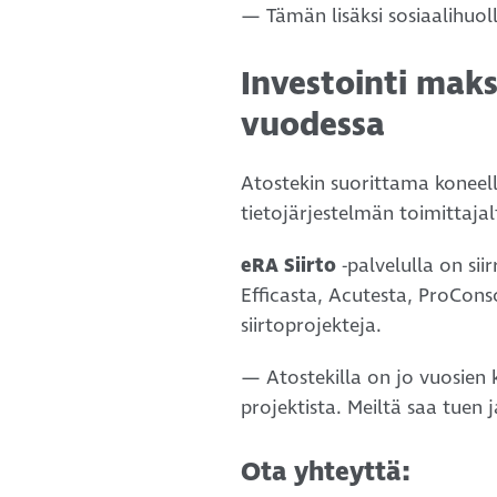
— Tämän lisäksi sosiaalihuollo
Investointi maks
vuodessa
Atostekin suorittama koneell
tietojärjestelmän toimittajal
eRA Siirto
-palvelulla on sii
Efficasta, Acutesta, ProCons
siirtoprojekteja.
— Atostekilla on jo vuosien k
projektista. Meiltä saa tuen j
Ota yhteyttä: