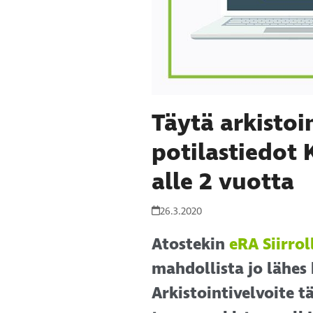
Täytä arkistoi
potilastiedot
alle 2 vuotta
26.3.2020
Atostekin
eRA Siirrol
mahdollista jo lähes 
Arkistointivelvoite t