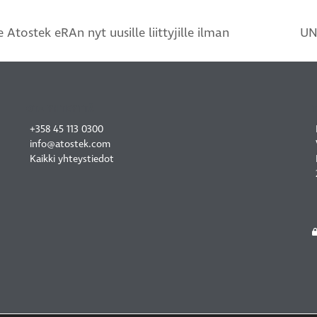
tostek eRAn nyt uusille liittyjille ilman
UN
next
post:
OTA YHTEYTTÄ
+358 45 113 0300
info@atostek.com
Kaikki yhteystiedot