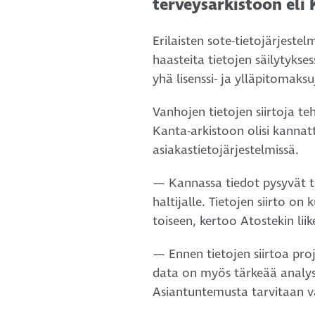
terveysarkistoon eli
Erilaisten sote-tietojärjeste
haasteita tietojen säilytykse
yhä lisenssi- ja ylläpitomaksu
Vanhojen tietojen siirtoja t
Kanta-arkistoon olisi kannat
asiakastietojärjestelmissä.
— Kannassa tiedot pysyvät ta
haltijalle. Tietojen siirto o
toiseen, kertoo Atostekin li
— Ennen tietojen siirtoa proj
data on myös tärkeää analysoi
Asiantuntemusta tarvitaan vars