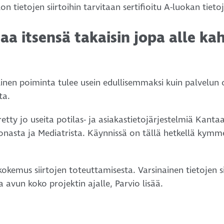
n tietojen siirtoihin tarvitaan sertifioitu A-luokan tieto
aa itsensä takaisin jopa alle ka
inen poiminta tulee usein edullisemmaksi kuin palvelun
ta.
rretty jo useita potilas- ja asiakastietojärjestelmiä Kanta
onasta ja Mediatrista. Käynnissä on tällä hetkellä kymme
okemus siirtojen toteuttamisesta. Varsinainen tietojen si
a avun koko projektin ajalle, Parvio lisää.