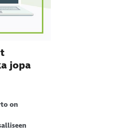
t
ka jopa
rto on
salliseen