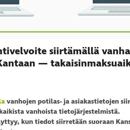
ntivelvoite siirtämällä vanha
 Kantaan — takaisinmaksuai
la
vanhojen potilas- ja asiakastietojen sii
kaikista vanhoista tietojärjestelmistä.
äyttyy, kun tiedot siirretään suoraan Kan