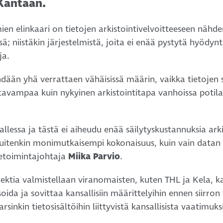
 Kantaan.
lmien elinkaari on tietojen arkistointivelvoitteeseen nähd
ssä; niistäkin järjestelmistä, joita ei enää pystytä hyö
ja.
ehdään yhä verrattaen vähäisissä määrin, vaikka tietojen
tavampaa kuin nykyinen arkistointitapa vanhoissa potilas
llessa ja tästä ei aiheudu enää säilytyskustannuksia ark
n kuitenkin monimutkaisempi kokonaisuus, kuin vain datan 
iketoimintajohtaja
Miika Parvio
.
ektia valmistellaan viranomaisten, kuten THL ja Kela, ka
da ja sovittaa kansallisiin määrittelyihin ennen siirron
inkin tietosisältöihin liittyvistä kansallisista vaatimuks