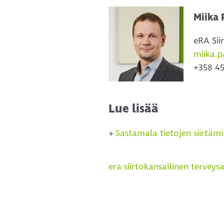
Miika 
eRA Sii
miika.p
+358 45
Lue lisää
»
Sastamala tietojen siirtämi
era siirto
kansallinen terveysa