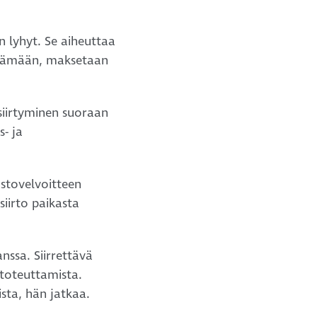
en lyhyt. Se aiheuttaa
dyntämään, maksetaan
 siirtyminen suoraan
- ja
istovelvoitteen
siirto paikasta
nssa. Siirrettävä
 toteuttamista.
ista, hän jatkaa.