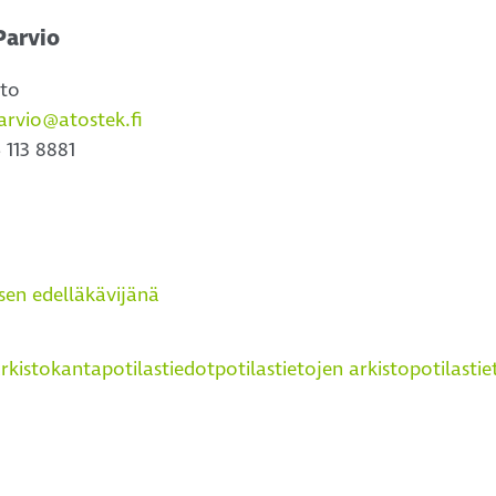
Parvio
rto
arvio@atostek.fi
 113 8881
sen edelläkävijänä
rkisto
kanta
potilastiedot
potilastietojen arkisto
potilastie