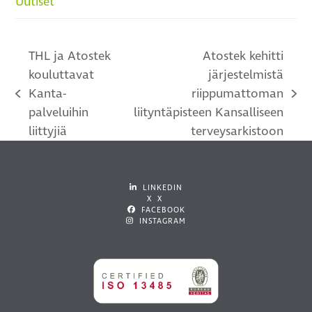
Uutiset
THL ja Atostek
Atostek kehitti
kouluttavat
järjestelmistä
Kanta-
riippumattoman
previous
next
palveluihin
liityntäpisteen Kansalliseen
post:
post:
liittyjiä
terveysarkistoon
LINKEDIN
X X
FACEBOOK
INSTAGRAM