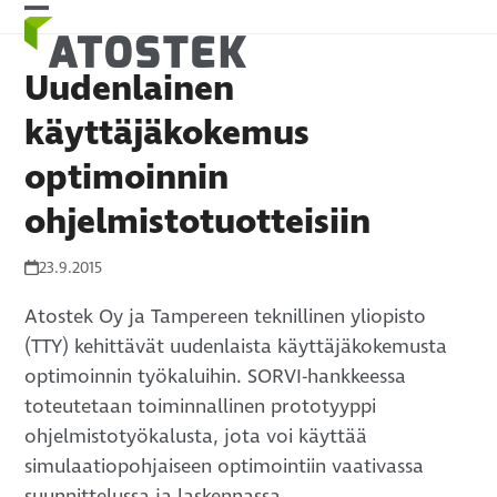
Skip
Open
Close
to
mobile
mobile
content
Uudenlainen
menu
menu
käyttäjäkokemus
optimoinnin
ohjelmistotuotteisiin
23.9.2015
Atostek Oy ja Tampereen teknillinen yliopisto
(TTY) kehittävät uudenlaista käyttäjäkokemusta
optimoinnin työkaluihin. SORVI-hankkeessa
toteutetaan toiminnallinen prototyyppi
ohjelmistotyökalusta, jota voi käyttää
simulaatiopohjaiseen optimointiin vaativassa
suunnittelussa ja laskennassa.