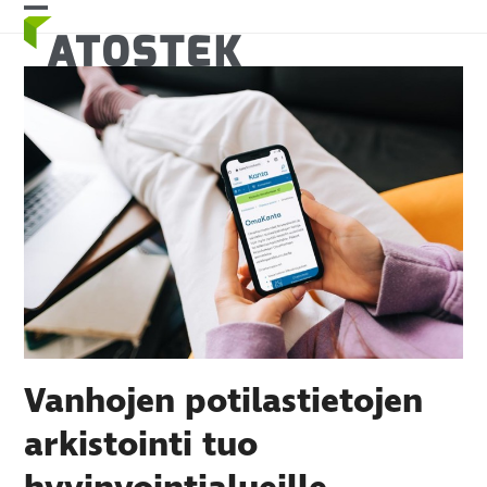
Skip
Open
Close
to
mobile
mobile
content
menu
menu
Vanhojen potilastietojen
arkistointi tuo