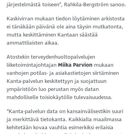
järjestelmästä toiseen”, Rahkila-Bergström sanoo.
Kaskivirran mukaan tiedon löytäminen arkistosta
ei tänäkään päivänä ole aina täysin mutkatonta,
mutta keskittäminen Kantaan säästää
ammattilaisten aikaa.
Atostekin terveydenhuoltopalvelujen
liiketoimintajohtajan
Miika Parvion
mukaan
vanhojen potilas- ja asiakastietojen siirtäminen
Kanta-palvelun keskitettyyn ja suojattuun
ympäristöön luo perustan myös datan
mahdolliselle toisiokäytölle tulevaisuudessa.
“Kanta-palvelun data on kansainvälisestikin suuri
ja merkittävä tietokanta. Kaikkialla maailmassa
kehitetään kovaa vauhtia esimerkiksi erilaisia