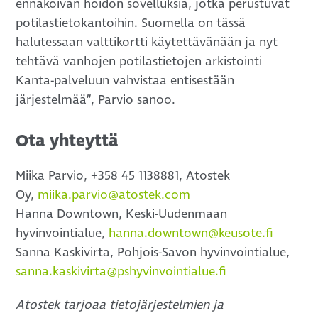
ennakoivan hoidon sovelluksia, jotka perustuvat
potilastietokantoihin. Suomella on tässä
halutessaan valttikortti käytettävänään ja nyt
tehtävä vanhojen potilastietojen arkistointi
Kanta-palveluun vahvistaa entisestään
järjestelmää”, Parvio sanoo.
Ota yhteyttä
Miika Parvio, +358 45 1138881, Atostek
Oy,
miika.parvio@atostek.com
Hanna Downtown, Keski-Uudenmaan
hyvinvointialue,
hanna.downtown@keusote.fi
Sanna Kaskivirta, Pohjois-Savon hyvinvointialue,
sanna.kaskivirta@
pshyvinvointialue.fi
Atostek tarjoaa tietojärjestelmien ja