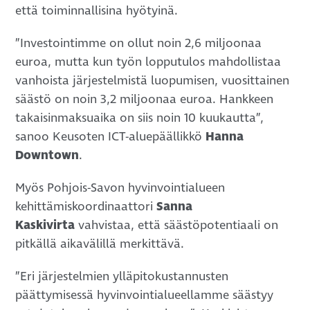
että toiminnallisina hyötyinä.
”Investointimme on ollut noin 2,6 miljoonaa
euroa, mutta kun työn lopputulos mahdollistaa
vanhoista järjestelmistä luopumisen, vuosittainen
säästö on noin 3,2 miljoonaa euroa. Hankkeen
takaisinmaksuaika on siis noin 10 kuukautta”,
sanoo Keusoten ICT-aluepäällikkö
Hanna
Downtown
.
Myös Pohjois-Savon hyvinvointialueen
kehittämiskoordinaattori
Sanna
Kaskivirta
vahvistaa, että säästöpotentiaali on
pitkällä aikavälillä merkittävä.
”Eri järjestelmien ylläpitokustannusten
päättymisessä hyvinvointialueellamme säästyy