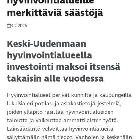
hyvinvointialueille
merkittäviä säästöjä
3.2.2026
Keski-Uudenmaan
hyvinvointialueella
investointi maksoi itsensä
takaisin alle vuodessa
Hyvinvointialueet perivät kunnilta ja kaupungeilta
lukuisia eri potilas- ja asiakastietojärjestelmiä,
joiden ylläpito rasittaa hyvinvointialueiden
taloutta ja vaikeuttaa ammattilaisten työtä.
Lainsäädäntö velvoittaa hyvinvointialueita
säilyttämään nämä tiedot. Vanhojen ja keskenään