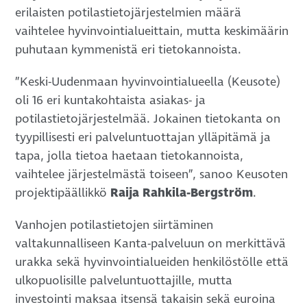
erilaisten potilastietojärjestelmien määrä
vaihtelee hyvinvointialueittain, mutta keskimäärin
puhutaan kymmenistä eri tietokannoista.
”Keski-Uudenmaan hyvinvointialueella (Keusote)
oli 16 eri kuntakohtaista asiakas- ja
potilastietojärjestelmää. Jokainen tietokanta on
tyypillisesti eri palveluntuottajan ylläpitämä ja
tapa, jolla tietoa haetaan tietokannoista,
vaihtelee järjestelmästä toiseen”, sanoo Keusoten
projektipäällikkö
Raija Rahkila-Bergström
.
Vanhojen potilastietojen siirtäminen
valtakunnalliseen Kanta-palveluun on merkittävä
urakka sekä hyvinvointialueiden henkilöstölle että
ulkopuolisille palveluntuottajille, mutta
investointi maksaa itsensä takaisin sekä euroina