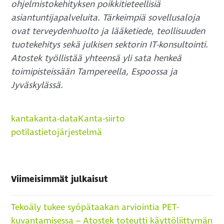
ohjelmistokehityksen poikkitieteellisiä
asiantuntijapalveluita. Tärkeimpiä sovellusaloja
ovat terveydenhuolto ja lääketiede, teollisuuden
tuotekehitys sekä julkisen sektorin IT-konsultointi.
Atostek työllistää yhteensä yli sata henkeä
toimipisteissään Tampereella, Espoossa ja
Jyväskylässä.
kanta
kanta-data
Kanta-siirto
potilastietojärjestelmä
Viimeisimmät julkaisut
Tekoäly tukee syöpätaakan arviointia PET-
kuvantamisessa – Atostek toteutti käyttöliittymän