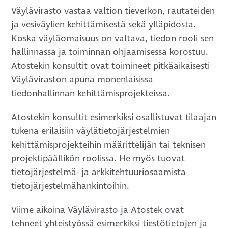
Väylävirasto vastaa valtion tieverkon, rautateiden
ja vesiväylien kehittämisestä sekä ylläpidosta.
Koska väyläomaisuus on valtava, tiedon rooli sen
hallinnassa ja toiminnan ohjaamisessa korostuu.
Atostekin konsultit ovat toimineet pitkäaikaisesti
Väyläviraston apuna monenlaisissa
tiedonhallinnan kehittämisprojekteissa.
Atostekin konsultit esimerkiksi osallistuvat tilaajan
tukena erilaisiin väylätietojärjestelmien
kehittämisprojekteihin määrittelijän tai teknisen
projektipäällikön roolissa. He myös tuovat
tietojärjestelmä- ja arkkitehtuuriosaamista
tietojärjestelmähankintoihin.
Viime aikoina Väylävirasto ja Atostek ovat
tehneet yhteistyössä esimerkiksi tiestötietojen ja