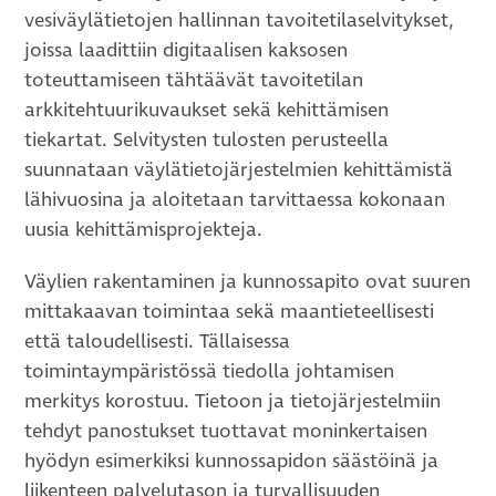
vesiväylätietojen hallinnan tavoitetilaselvitykset,
joissa laadittiin digitaalisen kaksosen
toteuttamiseen tähtäävät tavoitetilan
arkkitehtuurikuvaukset sekä kehittämisen
tiekartat. Selvitysten tulosten perusteella
suunnataan väylätietojärjestelmien kehittämistä
lähivuosina ja aloitetaan tarvittaessa kokonaan
uusia kehittämisprojekteja.
Väylien rakentaminen ja kunnossapito ovat suuren
mittakaavan toimintaa sekä maantieteellisesti
että taloudellisesti. Tällaisessa
toimintaympäristössä tiedolla johtamisen
merkitys korostuu. Tietoon ja tietojärjestelmiin
tehdyt panostukset tuottavat moninkertaisen
hyödyn esimerkiksi kunnossapidon säästöinä ja
liikenteen palvelutason ja turvallisuuden