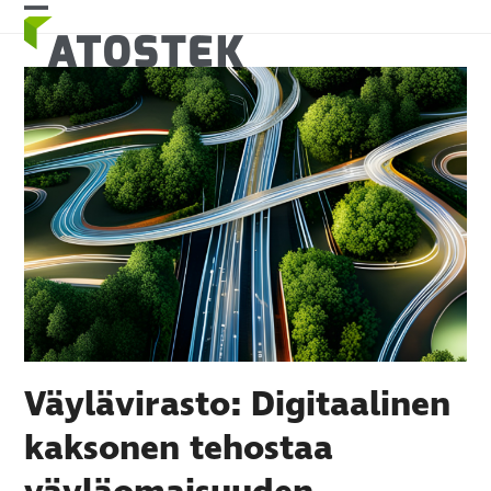
Skip
Open
Close
to
mobile
mobile
content
menu
menu
Väylävirasto: Digitaalinen
kaksonen tehostaa