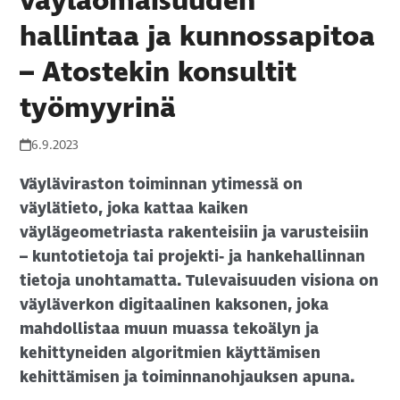
väyläomaisuuden
hallintaa ja kunnossapitoa
– Atostekin konsultit
työmyyrinä
6.9.2023
Väyläviraston toiminnan ytimessä on
väylätieto, joka kattaa kaiken
väylägeometriasta rakenteisiin ja varusteisiin
– kuntotietoja tai projekti- ja hankehallinnan
tietoja unohtamatta. Tulevaisuuden visiona on
väyläverkon digitaalinen kaksonen, joka
mahdollistaa muun muassa tekoälyn ja
kehittyneiden algoritmien käyttämisen
kehittämisen ja toiminnanohjauksen apuna.