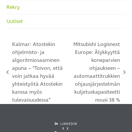
Rekry
Uutiset
Kalmar: Atostekin
Mitsubishi Logisnext
ohjelmisto- ja
Europe: Älykkyyttä
algoritmiosaaminen
koneparvien
apuna – “Toivon, että
ohjaukseen –
previous
next
voin jatkaa hyvää
automaattitrukkien
post:
post:
yhteistyötä Atostekin
ohjausjärjestelmän
kanssa myös
kuljetuskapasiteetti
tulevaisuudessa”
nousi 38 %
LINKEDIN
X X