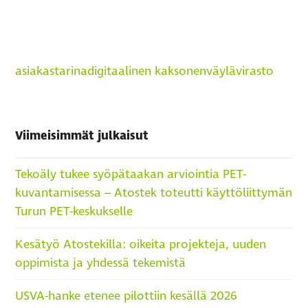
asiakastarina
digitaalinen kaksonen
väylävirasto
Viimeisimmät julkaisut
Tekoäly tukee syöpätaakan arviointia PET-
kuvantamisessa – Atostek toteutti käyttöliittymän
Turun PET-keskukselle
Kesätyö Atostekilla: oikeita projekteja, uuden
oppimista ja yhdessä tekemistä
USVA-hanke etenee pilottiin kesällä 2026