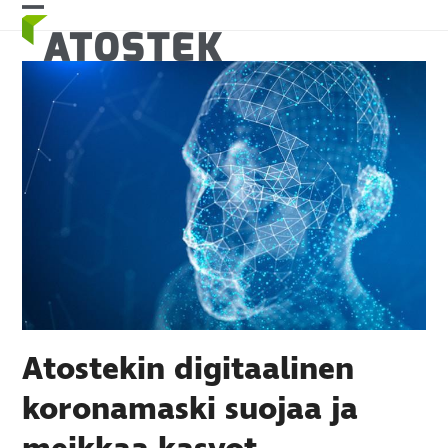
Skip
Open
Close
to
mobile
mobile
content
menu
menu
Atostekin digitaalinen
koronamaski suojaa ja