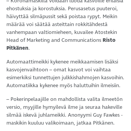
– Koronamaskilla voidaan luoda kasvoille erilaisia
ehostuksia ja korostuksia. Perusasetus puuteroi,
häivyttää silmäpussit sekä poistaa rypyt. Meikin
määrää voi säätää asteittain rokkitähdestä
vanhempaan valtiomieheen, kuvailee Atostekin
Head of Marketing and Communications
Risto
Pitkänen
.
Automaattimeikki kykenee meikkaamisen lisäksi
kasvojenvaihtoon – omat kasvot voi vaihtaa
esimerkiksi tunnettujen julkkishahmojen kasvoihin.
Automatiikka kykenee myös haluttuihin ilmeisiin.
– Pokerinpelaajille on mahdollista valita ilmeetön
versio, myyjille hymyilevä ilme ja seuraa hakeville
silmää iskevä juhlameikki. Anonyymi Guy Fawkes -
maskikin kuuluu valikoimaan, jatkaa Pitkänen.