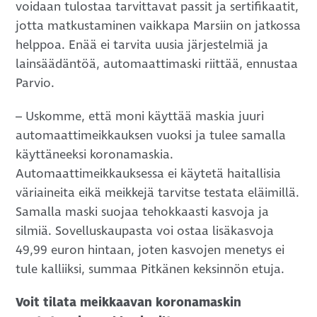
voidaan tulostaa tarvittavat passit ja sertifikaatit,
jotta matkustaminen vaikkapa Marsiin on jatkossa
helppoa. Enää ei tarvita uusia järjestelmiä ja
lainsäädäntöä, automaattimaski riittää, ennustaa
Parvio.
– Uskomme, että moni käyttää maskia juuri
automaattimeikkauksen vuoksi ja tulee samalla
käyttäneeksi koronamaskia.
Automaattimeikkauksessa ei käytetä haitallisia
väriaineita eikä meikkejä tarvitse testata eläimillä.
Samalla maski suojaa tehokkaasti kasvoja ja
silmiä. Sovelluskaupasta voi ostaa lisäkasvoja
49,99 euron hintaan, joten kasvojen menetys ei
tule kalliiksi, summaa Pitkänen keksinnön etuja.
Voit tilata meikkaavan koronamaskin