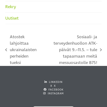
Rekry
Uutiset
Atostek
Sosiaali- ja
lahjoittaa
terveydenhuollon ATK-
ukrainalaisten
päivät 9.–11.5. – tule
previous
next
perheiden
tapaamaan meitä
post:
post:
tueksi
messuosastolle B75!
LINKEDIN
X X
FACEBOOK
INSTAGRAM