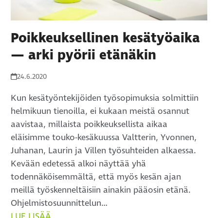
Poikkeuksellinen kesätyöaika
— arki pyörii etänäkin
24.6.2020
Kun kesätyöntekijöiden työsopimuksia solmittiin
helmikuun tienoilla, ei kukaan meistä osannut
aavistaa, millaista poikkeuksellista aikaa
eläisimme touko-kesäkuussa Valtterin, Yvonnen,
Juhanan, Laurin ja Villen työsuhteiden alkaessa.
Kevään edetessä alkoi näyttää yhä
todennäköisemmältä, että myös kesän ajan
meillä työskenneltäisiin ainakin pääosin etänä.
Ohjelmistosuunnittelun…
LUE LISÄÄ