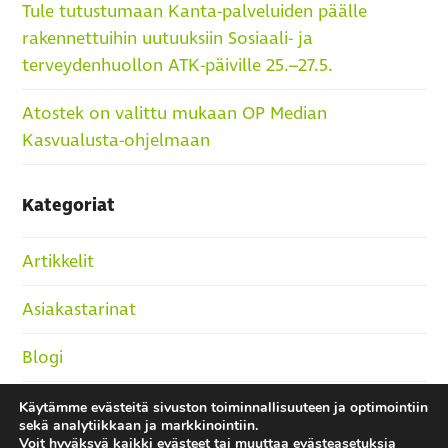
Tule tutustumaan Kanta-palveluiden päälle
rakennettuihin uutuuksiin Sosiaali- ja
terveydenhuollon ATK-päiville 25.–27.5.
Atostek on valittu mukaan OP Median
Kasvualusta-ohjelmaan
Kategoriat
Artikkelit
Asiakastarinat
Blogi
Podcast
Käytämme evästeitä sivuston toiminnallisuuteen ja optimointiin
sekä analytiikkaan ja markkinointiin.
Voit hyväksyä kaikki evästeet tai muuttaa evästeasetuksia