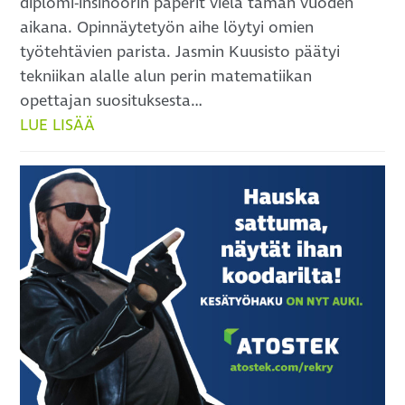
diplomi-insinöörin paperit vielä tämän vuoden
aikana. Opinnäytetyön aihe löytyi omien
työtehtävien parista. Jasmin Kuusisto päätyi
tekniikan alalle alun perin matematiikan
opettajan suosituksesta…
LUE LISÄÄ