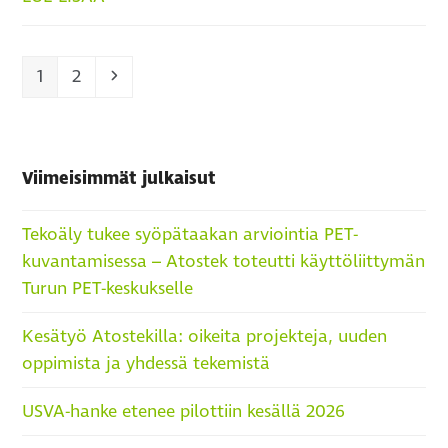
Page
Page
Next
1
2
Viimeisimmät julkaisut
Tekoäly tukee syöpätaakan arviointia PET-
kuvantamisessa – Atostek toteutti käyttöliittymän
Turun PET-keskukselle
Kesätyö Atostekilla: oikeita projekteja, uuden
oppimista ja yhdessä tekemistä
USVA-hanke etenee pilottiin kesällä 2026