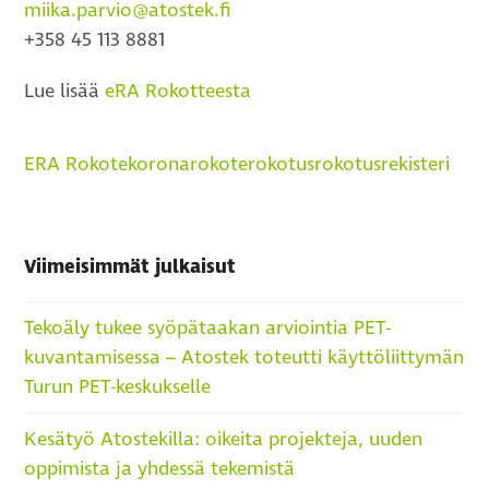
miika.parvio@atostek.fi
+358 45 113 8881
Lue lisää
eRA Rokotteesta
ERA Rokote
koronarokote
rokotus
rokotusrekisteri
Viimeisimmät julkaisut
Tekoäly tukee syöpätaakan arviointia PET-
kuvantamisessa – Atostek toteutti käyttöliittymän
Turun PET-keskukselle
Kesätyö Atostekilla: oikeita projekteja, uuden
oppimista ja yhdessä tekemistä