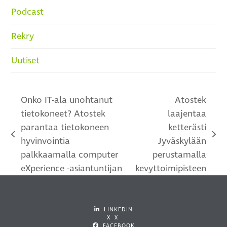
Podcast
Rekry
Uutiset
Onko IT-ala unohtanut
Atostek
tietokoneet? Atostek
laajentaa
parantaa tietokoneen
ketterästi
previous
next
hyvinvointia
Jyväskylään
post:
post:
palkkaamalla computer
perustamalla
eXperience -asiantuntijan
kevyttoimipisteen
LINKEDIN
X X
FACEBOOK