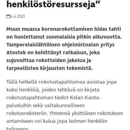
henkilöstöresursseja”
6.4.2021
Muun muassa koronarokottamisen hidas tahti
on huolettanut suomalaisia pitkin alkuvuotta.
Tamperelaislähtöinen ohjelmistoalan yritys
Atostek on kehittänyt ratkaisun, joka
sujuvoittaa rokotteiden jakelua ja
tarpeellisten kirjausten tekemistä.
Tällä hetkellä rokotustapahtumaa avustaa jopa
kaksi henkilöä, joiden tehtävä on kirjata
rokotustapahtuman tiedot Kelan Kanta-
palveluihin sekä valtakunnalliseen
rokotusrekisteriin. Yhteensä yksittäisen rokotuksen
antamiseen voi kulua jopa kolmen henkilön
työpanos.