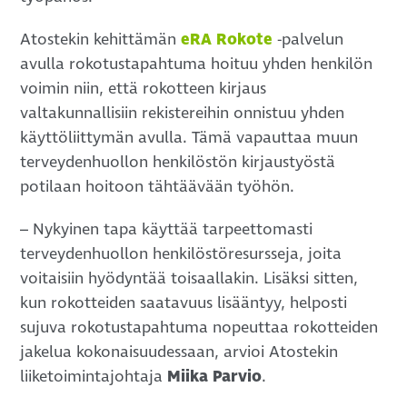
Atostekin kehittämän
eRA Rokote
-palvelun
avulla rokotustapahtuma hoituu yhden henkilön
voimin niin, että rokotteen kirjaus
valtakunnallisiin rekistereihin onnistuu yhden
käyttöliittymän avulla. Tämä vapauttaa muun
terveydenhuollon henkilöstön kirjaustyöstä
potilaan hoitoon tähtäävään työhön.
– Nykyinen tapa käyttää tarpeettomasti
terveydenhuollon henkilöstöresursseja, joita
voitaisiin hyödyntää toisaallakin. Lisäksi sitten,
kun rokotteiden saatavuus lisääntyy, helposti
sujuva rokotustapahtuma nopeuttaa rokotteiden
jakelua kokonaisuudessaan, arvioi Atostekin
liiketoimintajohtaja
Miika Parvio
.